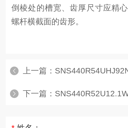
倒棱处的槽宽、齿厚尺寸应精心
螺杆横截面的齿形。
上一篇：
SNS440R54UHJ9
下一篇：
SNS440R52U12.
*
姓名：