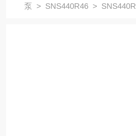
泵
>
SNS440R46
> SNS440R