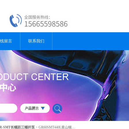
线留言
联系我们
R-SMT长螺距三螺杆泵
> GR60SMT440L黄山螺杆泵