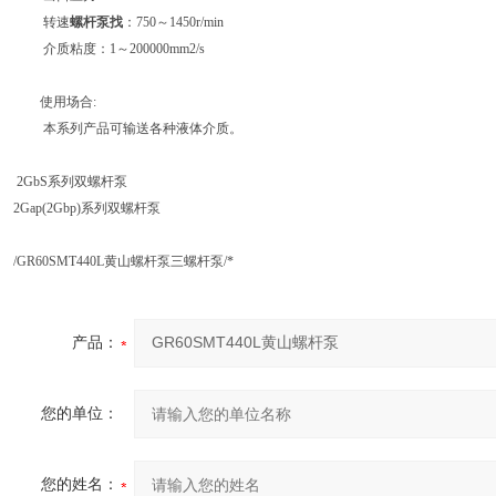
转速
螺杆泵找
：750～1450r/min
介质粘度：1～200000mm2/s
使用场合:
本系列产品可输送各种液体介质。
2GbS系列双螺杆泵
2Gap(2Gbp)系列双螺杆泵
/GR60SMT440L黄山螺杆泵三螺杆泵/*
产品：
您的单位：
您的姓名：