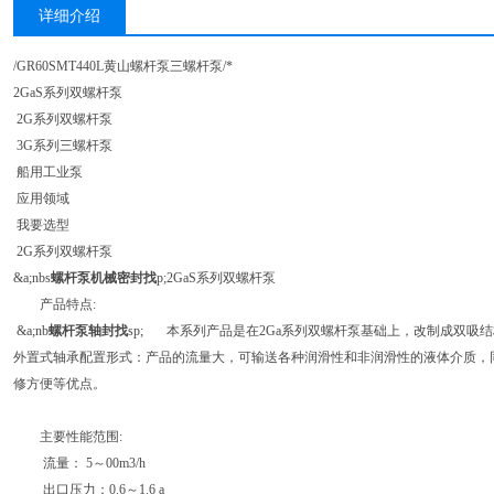
详细介绍
/GR60SMT440L黄山螺杆泵三螺杆泵/*
2GaS系列双螺杆泵
2G系列双螺杆泵
3G系列三螺杆泵
船用工业泵
应用领域
我要选型
2G系列双螺杆泵
&a;nbs
螺杆泵机械密封找
p;2GaS系列双螺杆泵
产品特点:
&a;nb
螺杆泵轴封找
sp; 本系列产品是在2Ga系列双螺杆泵基础上，改制成双吸
外置式轴承配置形式：产品的流量大，可输送各种润滑性和非润滑性的液体介质，
修方便等优点。
主要性能范围:
流量： 5～00m3/h
出口压力：0.6～1.6 a