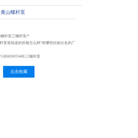
40L黄山螺杆泵
黄山螺杆泵三螺杆泵/*
L三螺杆泵谁知道的价格怎么样?有哪些比较出名的厂
R60SMT440L三螺杆泵
点击收藏