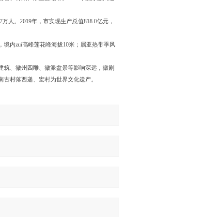
7万人。2019年，市实现生产总值818.0亿元，
内zui高峰莲花峰海拔10米；属亚热带季风
建筑、徽州四雕、徽派盆景等影响深远，徽剧
南古村落西递、宏村为世界文化遗产。