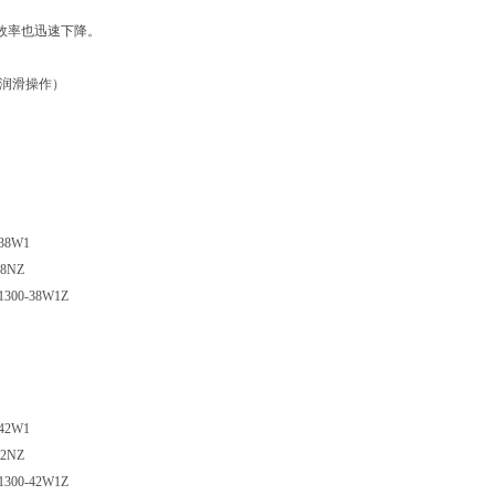
,效率也迅速下降。
的润滑操作）
-38W1
38NZ
1300-38W1Z
-42W1
42NZ
1300-42W1Z