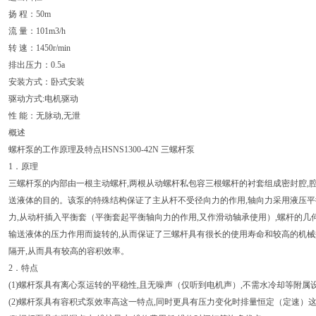
扬 程：50m
流 量：101m3/h
转 速：1450r/min
排出压力：0.5a
安装方式：卧式安装
驱动方式:电机驱动
性 能：无脉动,无泄
概述
螺杆泵的工作原理及特点HSNS1300-42N 三螺杆泵
1．原理
三螺杆泵的内部由一根主动螺杆,两根从动螺杆私包容三根螺杆的衬套组成密封腔,
送液体的目的。该泵的特殊结构保证了主从杆不受径向力的作用,轴向力采用液压平
力,从动杆插入平衡套（平衡套起平衡轴向力的作用,又作滑动轴承使用）,螺杆的几
输送液体的压力作用而旋转的,从而保证了三螺杆具有很长的使用寿命和较高的机械效
隔开,从而具有较高的容积效率。
2．特点
(1)螺杆泵具有离心泵运转的平稳性,且无噪声（仅听到电机声）,不需水冷却等附属
(2)螺杆泵具有容积式泵效率高这一特点,同时更具有压力变化时排量恒定（定速）