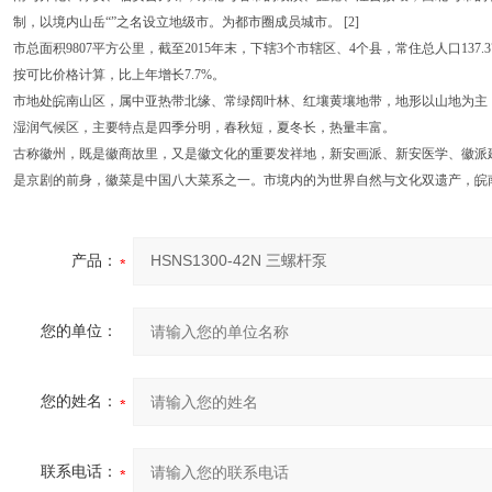
制，以境内山岳“”之名设立地级市。为都市圈成员城市。 [2]
市总面积9807平方公里，截至2015年末，下辖3个市辖区、4个县，常住总人口137.3
按可比价格计算，比上年增长7.7%。
市地处皖南山区，属中亚热带北缘、常绿阔叶林、红壤黄壤地带，地形以山地为主，境
湿润气候区，主要特点是四季分明，春秋短，夏冬长，热量丰富。
古称徽州，既是徽商故里，又是徽文化的重要发祥地，新安画派、新安医学、徽派
是京剧的前身，徽菜是中国八大菜系之一。市境内的为世界自然与文化双遗产，皖
产品：
您的单位：
您的姓名：
联系电话：