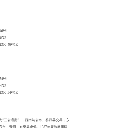
-46W1
46NZ
1300-46W1Z
-54W1
54NZ
1300-54W1Z
“三省通衢” ，西南与省市、婺源县交界，东
台、青阳、东至县毗邻。1987年废除徽州建