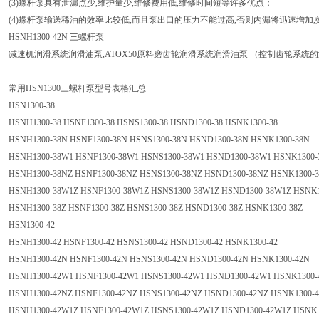
(3)螺杆泵具有泄漏点少,维护量少,维修费用低,维修时间短等许多优点；
(4)螺杆泵输送稀油的效率比较低,而且泵出口的压力不能过高,否则内漏将迅速增加
HSNH1300-42N 三螺杆泵
减速机润滑系统润滑油泵,ATOX50原料磨齿轮润滑系统润滑油泵 （控制齿轮系统
常用HSN1300三螺杆泵型号表格汇总
HSN1300-38
HSNH1300-38 HSNF1300-38 HSNS1300-38 HSND1300-38 HSNK1300-38
HSNH1300-38N HSNF1300-38N HSNS1300-38N HSND1300-38N HSNK1300-38N
HSNH1300-38W1 HSNF1300-38W1 HSNS1300-38W1 HSND1300-38W1 HSNK1300
HSNH1300-38NZ HSNF1300-38NZ HSNS1300-38NZ HSND1300-38NZ HSNK1300-
HSNH1300-38W1Z HSNF1300-38W1Z HSNS1300-38W1Z HSND1300-38W1Z HSNK
HSNH1300-38Z HSNF1300-38Z HSNS1300-38Z HSND1300-38Z HSNK1300-38Z
HSN1300-42
HSNH1300-42 HSNF1300-42 HSNS1300-42 HSND1300-42 HSNK1300-42
HSNH1300-42N HSNF1300-42N HSNS1300-42N HSND1300-42N HSNK1300-42N
HSNH1300-42W1 HSNF1300-42W1 HSNS1300-42W1 HSND1300-42W1 HSNK1300
HSNH1300-42NZ HSNF1300-42NZ HSNS1300-42NZ HSND1300-42NZ HSNK1300-
HSNH1300-42W1Z HSNF1300-42W1Z HSNS1300-42W1Z HSND1300-42W1Z HSNK