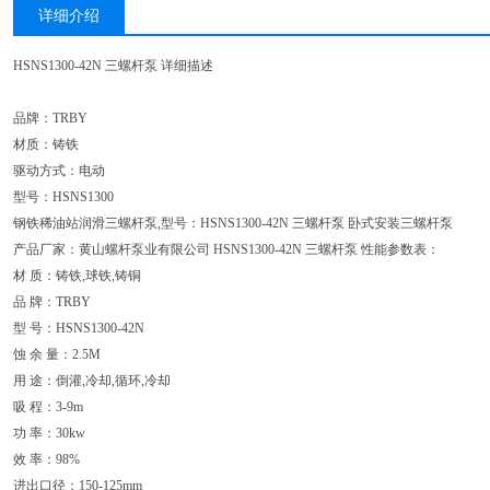
详细介绍
HSNS1300-42N 三螺杆泵 详细描述
品牌：TRBY
材质：铸铁
驱动方式：电动
型号：HSNS1300
钢铁稀油站润滑三螺杆泵,型号：HSNS1300-42N 三螺杆泵 卧式安装三螺杆泵
产品厂家：黄山螺杆泵业有限公司 HSNS1300-42N 三螺杆泵 性能参数表：
材 质：铸铁,球铁,铸铜
品 牌：TRBY
型 号：HSNS1300-42N
蚀 余 量：2.5M
用 途：倒灌,冷却,循环,冷却
吸 程：3-9m
功 率：30kw
效 率：98%
进出口径：150-125mm