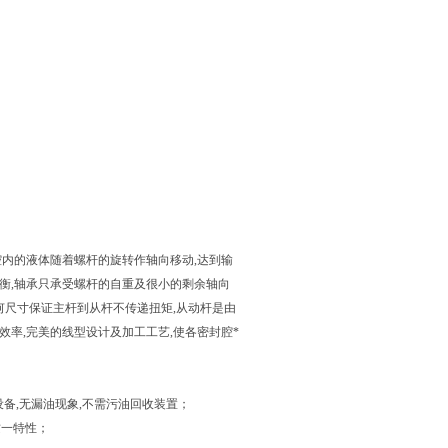
腔内的液体随着螺杆的旋转作轴向移动,达到输
衡,轴承只承受螺杆的自重及很小的剩余轴向
何尺寸保证主杆到从杆不传递扭矩,从动杆是由
率,完美的线型设计及加工工艺,使各密封腔*
设备,无漏油现象,不需污油回收装置；
这一特性；