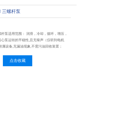
2N 三螺杆泵
2N 三螺杆泵适用范围： 润滑，冷却，循环，增压，
离心泵运转的平稳性,且无噪声（仅听到电机
附属设备,无漏油现象,不需污油回收装置；
点击收藏