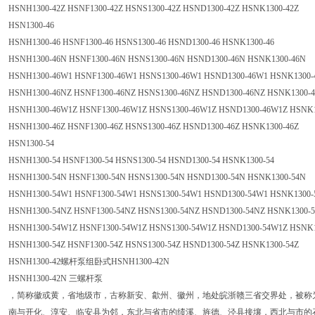
HSNH1300-42Z HSNF1300-42Z HSNS1300-42Z HSND1300-42Z HSNK1300-42Z
HSN1300-46
HSNH1300-46 HSNF1300-46 HSNS1300-46 HSND1300-46 HSNK1300-46
HSNH1300-46N HSNF1300-46N HSNS1300-46N HSND1300-46N HSNK1300-46N
HSNH1300-46W1 HSNF1300-46W1 HSNS1300-46W1 HSND1300-46W1 HSNK1300
HSNH1300-46NZ HSNF1300-46NZ HSNS1300-46NZ HSND1300-46NZ HSNK1300-
HSNH1300-46W1Z HSNF1300-46W1Z HSNS1300-46W1Z HSND1300-46W1Z HSNK
HSNH1300-46Z HSNF1300-46Z HSNS1300-46Z HSND1300-46Z HSNK1300-46Z
HSN1300-54
HSNH1300-54 HSNF1300-54 HSNS1300-54 HSND1300-54 HSNK1300-54
HSNH1300-54N HSNF1300-54N HSNS1300-54N HSND1300-54N HSNK1300-54N
HSNH1300-54W1 HSNF1300-54W1 HSNS1300-54W1 HSND1300-54W1 HSNK1300
HSNH1300-54NZ HSNF1300-54NZ HSNS1300-54NZ HSND1300-54NZ HSNK1300-
HSNH1300-54W1Z HSNF1300-54W1Z HSNS1300-54W1Z HSND1300-54W1Z HSNK
HSNH1300-54Z HSNF1300-54Z HSNS1300-54Z HSND1300-54Z HSNK1300-54Z
HSNH1300-42螺杆泵组卧式HSNH1300-42N
HSNH1300-42N 三螺杆泵
，简称徽或黄，省地级市，古称新安、歙州、徽州，地处皖浙赣三省交界处，被称为
南与开化、淳安、临安县为邻，东北与省市的绩溪、旌德、泾县接壤，西北与市的石