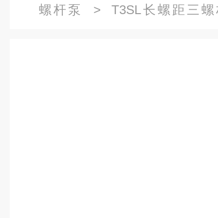
螺杆泵
>
T3SL长螺距三
T3SL40-46UD三螺杆泵