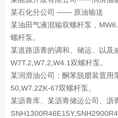
某石化分公司 —— 原油输送
某油田气液混输双螺杆泵，MW6.5,
螺杆泵。
某道路沥青的调和、储运、以及
W7T.2,W7.2,W4.1双螺杆泵。
某润滑油公司：酮苯脱腊装置用泵，
50,W7.2ZK-67双螺杆泵。
某沥青库、某沥青储运公司、沥
SNH1300R46E15Y,SNH290