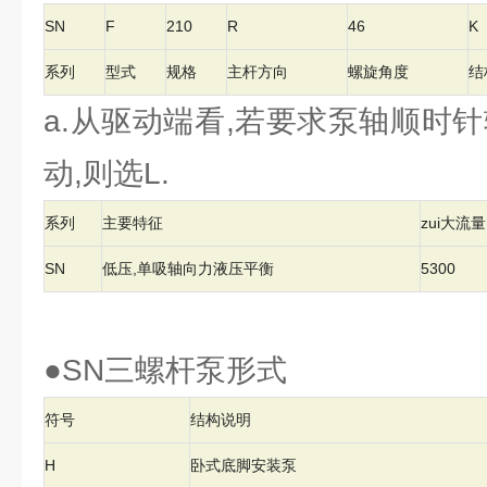
SN
F
210
R
46
K
系列
型式
规格
主杆方向
螺旋角度
结
a.从驱动端看,若要求泵轴顺时针
动,则选L.
系列
主要特征
zui大流量L
SN
低压,单吸轴向力液压平衡
5300
●SN三螺杆泵形式
符号
结构说明
H
卧式底脚安装泵