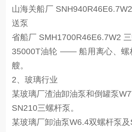
山海关船厂 SNH940R46E6.
送泵
省船厂 SMH1700R46E6.7W
35000T油轮 —— 船用离心、
艘。
2、玻璃行业
某玻璃厂渣油卸油泵和倒罐泵W7T
SN210三螺杆泵。
某玻璃厂卸油泵W6.4双螺杆泵及S