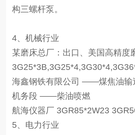
构三螺杆泵。
4、机械行业
某磨床总厂：出口、美国高精度
3G25*3B,3G25*4,3G30*4,3
海鑫钢铁有限公司 ——煤焦油输
机务段 ——柴油喷燃
航海仪器厂 3GR85*2W23 3GR
5、电力行业