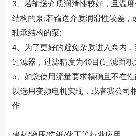
3
、若输送介质润滑性较好，且温度
结构的泵
;
若输送介质润滑性较差，
轴承结构的泵
;
4
、为了更好的避免杂质进入泵内，
过滤器，过滤精度为
40
目
(
过滤面积
5
、如您使用流量要求精确且不在性
以选用变频电机实现，或者我公司
作
建材
/
液压
/
造纸
/
化工等行业应用