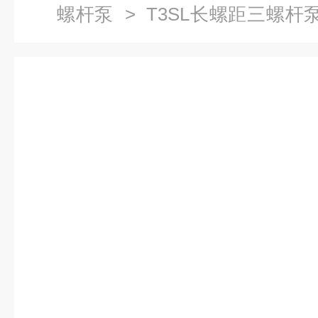
螺杆泵
>
T3SL长螺距三螺杆
举装置油泵