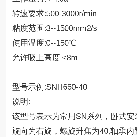
转速要求
:500-3000r/min
粘度范围
:3--1500mm2/s
使用温度
:0--150
℃
允许吸上高度
:<8m
型号示例
:SNH660-40
说明
:
该型号表示为常用
SN
系列，卧式安
旋向为右旋，螺旋升焦为
40,
轴承内