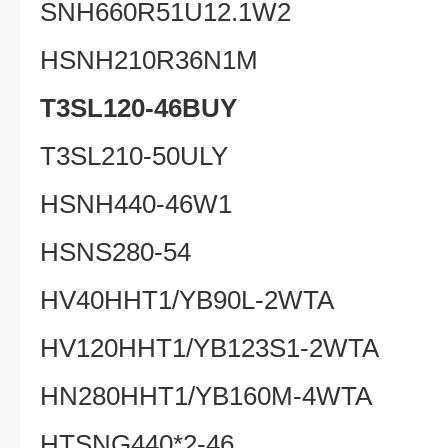
SNH660R51U12.1W2
HSNH210R36N1M
T3SL120-46BUY
T3SL210-50ULY
HSNH440-46W1
HSNS280-54
HV40HHT1/YB90L-2WTA
HV120HHT1/YB123S1-2WTA
HN280HHT1/YB160M-4WTA
HTSNG440*2-46