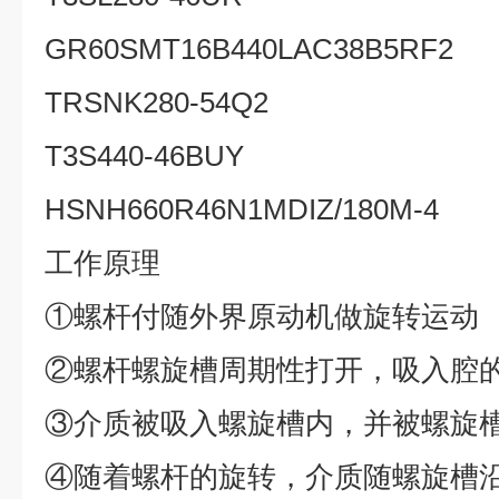
GR60SMT16B440LAC38B5RF2
TRSNK280-54Q2
T3S440-46BUY
HSNH660R46N1MDIZ/180M-4
工作原理
①
螺杆付随外界原动机做旋转运动
②
螺杆螺旋槽周期性打开，吸入腔
③
介质被吸入螺旋槽内，并被螺旋
④
随着螺杆的旋转，介质随螺旋槽