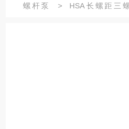
螺杆泵
>
HSA长螺距三
HSAD40R46U4PY三螺杆泵