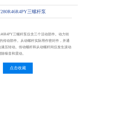
280R46R4PY三螺杆泵
0R46R4PY三螺杆泵仅含三个活动部件。动力转
外的传动部件。从动螺杆实际用作密封件，并通
的液压转动。传动螺杆和从动螺杆间仅发生滚动
消除噪音和震动。
点击收藏