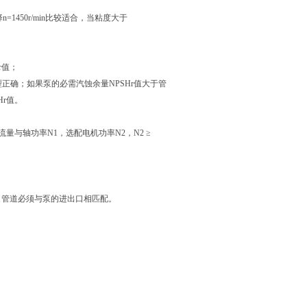
1450r/min比较适合，当粘度大于
r值；
型正确；如果泵的必需汽蚀余量NPSHr值大于管
Hr值。
与轴功率N1，选配电机功率N2，N2 ≥
口管道必须与泵的进出口相匹配。