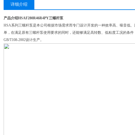
详细介绍
产品介绍HSAF280R46R4PY三螺杆泵
HSA系列三螺杆泵是本公司根据市场需求而专门设计开发的一种效率高、噪音低
单，在满足原有三螺杆泵使用要求的同时，还能够满足高转数、低粘度工况的条件
GB/T108-2002设计生产。