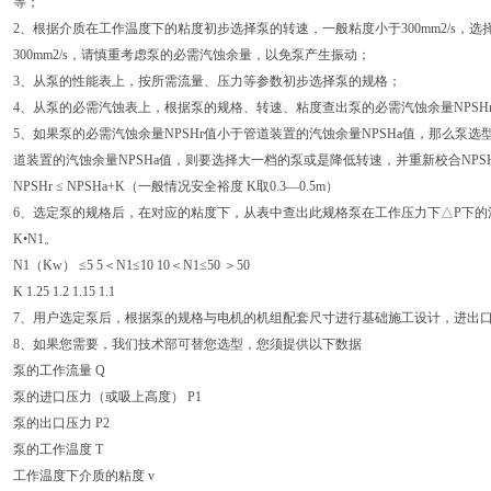
等；
2、根据介质在工作温度下的粘度初步选择泵的转速，一般粘度小于300mm2/s，选择n=
300mm2/s，请慎重考虑泵的必需汽蚀余量，以免泵产生振动；
3、从泵的性能表上，按所需流量、压力等参数初步选择泵的规格；
4、从泵的必需汽蚀表上，根据泵的规格、转速、粘度查出泵的必需汽蚀余量NPSH
5、如果泵的必需汽蚀余量NPSHr值小于管道装置的汽蚀余量NPSHa值，那么泵选
道装置的汽蚀余量NPSHa值，则要选择大一档的泵或是降低转速，并重新校合NPS
NPSHr ≤ NPSHa+K（一般情况安全裕度 K取0.3—0.5m）
6、选定泵的规格后，在对应的粘度下，从表中查出此规格泵在工作压力下△P下的流量
K•N1。
N1（Kw） ≤5 5＜N1≤10 10＜N1≤50 ＞50
K 1.25 1.2 1.15 1.1
7、用户选定泵后，根据泵的规格与电机的机组配套尺寸进行基础施工设计，进出
8、如果您需要，我们技术部可替您选型，您须提供以下数据
泵的工作流量 Q
泵的进口压力（或吸上高度） P1
泵的出口压力 P2
泵的工作温度 T
工作温度下介质的粘度 v