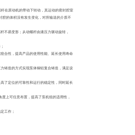
螺杆在原动机的带动下转动，其运动的密封腔室
封腔的体积没有发生变化，对所输送的介质不
螺杆不易变形；从动螺杆由液压力驱动旋转，
凑；
抗咬合性，提高产品的使用性能、延长使用寿命
压力铸造的方式实现泵体铜铝复合铸造，满足设
提高了定位的可靠性和运行的稳定性，同时延长
转角度上可任意布置，提高了泵机组的适用性，
稳定工作；