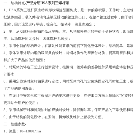
一、结构特点-
产品介绍HSA系列三螺杆泵
1、HSA系列三螺杆泵由特殊形状螺旋型面构成，是一种的容积泵。工作时，主动
把液体由进口吸入并沿轴向连续无脉动的输送到出口。在整个输送过程中，由于密
压缩，因此该泵运行平稳，噪音低、振动小，流量也稳定；
2、主、从动螺杆采用轴向低压平衡。主、从动螺杆在运转中处于受拉状态，因而
主、从动螺杆间无接触，因此螺杆无磨损；
3、采用创新的结构设计，在满足性能要求的前提下简化整体设计，结构简单、紧
4、泵体采用外铝内铜的双层复合设计，将铜材质作为摩擦付材质，提高耐磨性和
和扩大了产品的使用范围；
5、对泵体的铸造工艺进行创新设计，根据铜、铝熔点的差异性并采用精密铸造和
计要求；
6、采用定位块对主杆轴承进行定位，同时泵体内孔与定位块固定孔同时加工出，
了产品的使用寿命；
7、在设计中安装形式可根据用户的要求进行更换，在进出口方向上每隔90°的旋
更加贴合用户的使用；
8、采用机械密封和骨架油封的双油封设计，降低漏油率，保证产品的正常使用和
9、由于结构的简化设计，在安装、拆卸以及维护上都极为方便。
二、性能参数-
1、流量：10--1300L/min