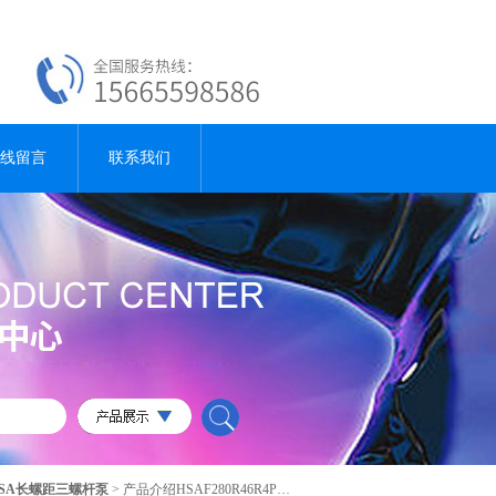
线留言
联系我们
SA长螺距三螺杆泵
> 产品介绍HSAF280R46R4PY三螺杆泵