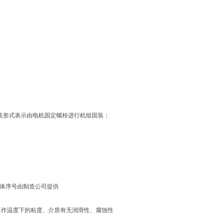
装形式表示由电机固定螺栓进行机组固装；
具体序号由制造公司提供
工作温度下的粘度、介质有无润滑性、腐蚀性