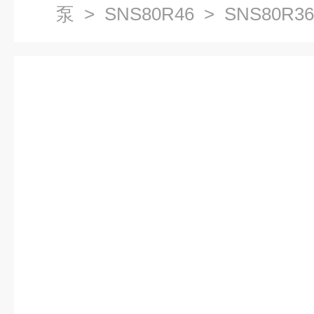
泵
>
SNS80R46
> SNS80R