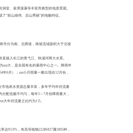
岩洞室、泉潭溪瀑等丰富而典型的地质景观。
了“前山雄伟、后山秀丽”的地貌特征。
市，将市分为南、北两坡，南坡流域面积大于北坡
有直接入长江的青弋江、秋浦河两大水系。
区为zui大，是全国有名的暴雨中心之一。降雨年
54年6月）；zui小月雨量一般出现在12月份，
.0。全市地表水资源总量丰富，多年平均年径流量
年内分配也极不均匀，每年5～7月份降雨量大，
i大年径流量之比约为1∶5。
3.0%，有高等植物222科827属1805种，