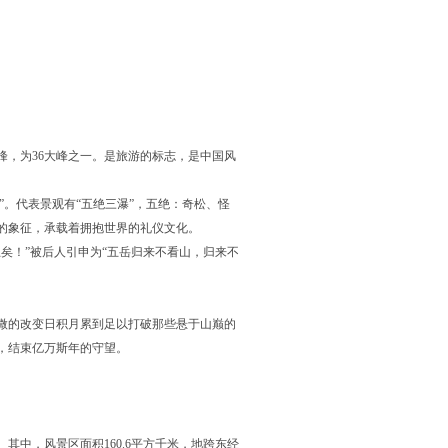
峰，为36大峰之一。是旅游的标志，是中国风
”。代表景观有“五绝三瀑”，五绝：奇松、怪
的象征，承载着拥抱世界的礼仪文化。
矣！”被后人引申为“五岳归来不看山，归来不
微的改变日积月累到足以打破那些悬于山巅的
，结束亿万斯年的守望。
。其中，风景区面积160.6平方千米，地跨东经