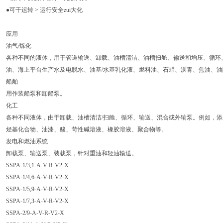
●可干运转 > 运行安全zui大化
应用
油气/炼化
各种不同的液体，用于管道输送、卸载、油槽清洁、油槽扫舱、输送和增压、循环、
油、海上平台生产水及电脱水、油基/水基乳化液、燃料油、石蜡、沥青、焦油、
船舶
用作装船泵和卸船泵。
化工
各种不同液体，由于卸载、油槽清洁/扫舱、循环、输送、混合或外输泵。例如，
烃基化合物、油漆、酸、苛性碱溶液、橡胶溶液、聚合物等。
发电和燃油系统
卸载泵、输送泵、装载泵，针对重油和轻油输送。
SSPA-1/3,1-A-V-R-V2-X
SSPA-1/4,6-A-V-R-V2-X
SSPA-1/5,9-A-V-R-V2-X
SSPA-1/7,3-A-V-R-V2-X
SSPA-2/9-A-V-R-V2-X