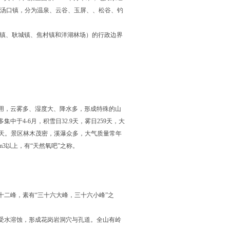
二龙桥，南达汤口镇，分为温泉、云谷、玉屏、、松谷、钓
口镇、耿城镇、焦村镇和洋湖林场）的行政边界
用，云雾多、湿度大、降水多，形成特殊的山
集中于4-6月，积雪日32.9天，雾日259天，大
无雨期40天。景区林木茂密，溪瀑众多，大气质量常年
m3以上，有“天然氧吧”之称。
二峰，素有“三十六大峰，三十六小峰”之
。
受水溶蚀，形成花岗岩洞穴与孔道。全山有岭