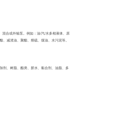
混合或外输泵。例如：油/汽/水多相液体、原
油酯、减渣油、聚酯、熔硫、煤油、水污泥等。
添加剂、树脂、酯类、胶水、黏合剂、油脂、多