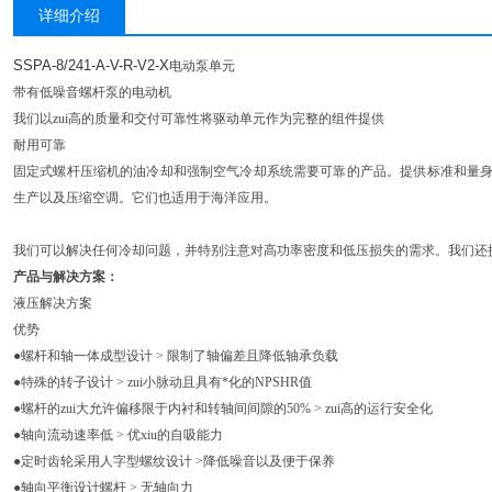
详细介绍
SSPA-8/241-A-V-R-V2-X
电动泵单元
带有低噪音螺杆泵的电动机
我们以zui高的质量和交付可靠性将驱动单元作为完整的组件提供
耐用可靠
固定式螺杆压缩机的油冷却和强制空气冷却系统需要可靠的产品。提供标准和量
生产以及压缩空调。它们也适用于海洋应用。
我们可以解决任何冷却问题，并特别注意对高功率密度和低压损失的需求。我们还
产品与解决方案：
液压解决方案
优势
●螺杆和轴一体成型设计 > 限制了轴偏差且降低轴承负载
●特殊的转子设计 > zui小脉动且具有*化的NPSHR值
●螺杆的zui大允许偏移限于内衬和转轴间间隙的50% > zui高的运行安全化
●轴向流动速率低 > 优xiu的自吸能力
●定时齿轮采用人字型螺纹设计 >降低噪音以及便于保养
●轴向平衡设计螺杆 > 无轴向力