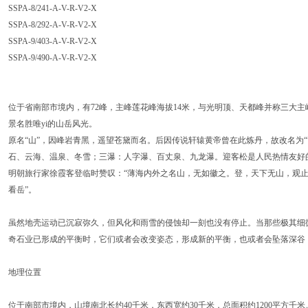
SSPA-8/241-A-V-R-V2-X
SSPA-8/292-A-V-R-V2-X
SSPA-9/403-A-V-R-V2-X
SSPA-9/490-A-V-R-V2-X
位于省南部市境内，有72峰，主峰莲花峰海拔14米，与光明顶、天都峰并称三大主
景名胜唯yi的山岳风光。
原名“山”，因峰岩青黑，遥望苍黛而名。后因传说轩辕黄帝曾在此炼丹，故改名为“
石、云海、温泉、冬雪；三瀑：人字瀑、百丈泉、九龙瀑。迎客松是人民热情友好
明朝旅行家徐霞客登临时赞叹：“薄海内外之名山，无如徽之。登，天下无山，观止
看岳”。
虽然地壳运动已沉寂弥久，但风化和雨雪的侵蚀却一刻也没有停止。当那些极其细
奇石业已形成的平衡时，它们或者会改变姿态，形成新的平衡，也或者会坠落深谷
地理位置
位于南部市境内，山境南北长约40千米，东西宽约30千米，总面积约1200平方千米