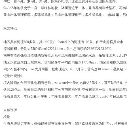
30处、岩22处、洞7处、关2处。的第四纪冰川遗迹主要分布在前山的东南部。
集八亿年地质史于一身，融峰林地貌、冰川遗迹于一体，兼有花岗岩造型石、花岗
前山岩体节理稀疏，多球状风化；后山岩体节理稠密，多柱状风化，山体峻峭，形成
水文特点
地区共有河流600多条，其中长度在10km以上的河流有108条。由于山脉横贯全
流域面积，分别为7569.93km和2264.1km，各占总面积的76.98%和23.02%。
南坡有流向钱塘江流域的新安江水系和流向鄱阳湖流域的水系、乐安江水系；北坡
地区水资源来自天然降水。该地区多年平均面雨量为1775.9mm，地区分布以风景
内分布极不均匀，zui大月雨量一般出现在5、6、7月份，曾高达1037mm（温泉站19
记录出现过0。
境内降雨的年际变化也相当悬殊，zui大zui小年份的比值达2.5以上，甚至达到3
达99.28亿m，地表径流的地区和时空分布与降雨的时空分布基本一致，地表径流
径流量也大；年际分配不平衡，年降雨量越大，年产流量也越大，zui小年径流量与zu
自然资源
植物
生态系统稳定平衡，植物群落完整而垂直分布，景区森林覆盖率为84.7%，植被覆盖率达9