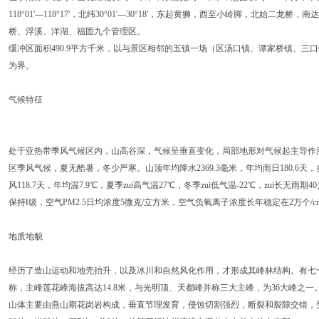
118°01'—118°17'，北纬30°01'—30°18'，东起黄狮，西至小岭脚，北始
桥、浮溪、洋湖、福固九个管理区。
缓冲区面积490.9平方千米，以与景区相邻的五镇一场（区汤口镇、谭家桥镇、三
为界。
气候特征
处于亚热带季风气候区内，山高谷深，气候呈垂直变化，局部地形对气候起主导作
区季风气候，夏无酷暑，冬少严寒。山顶年均降水2369.3毫米，年均雨日180.6天，多
风118.7天，年均温7.9℃，夏季zui高气温27℃，冬季zui低气温-22℃，zui长
保持Ⅰ级，空气PM2.5日均浓度5微克/立方米，空气负氧离子浓度长年稳定在2万个/c
地质地貌
经历了造山运动和地壳抬升，以及冰川和自然风化作用，才形成其峰林结构。有七十
称，主峰莲花峰海拔高达14.8米，与光明顶、天都峰并称三大主峰，为36大峰之一
山体主要由燕山期花岗岩构成，垂直节理发育，侵蚀切割强烈，断裂和裂隙交错，