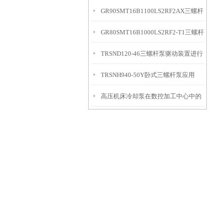
GR90SMT16B1100LS2RF2AX三螺杆
GR80SMT16B1000LS2RF2-T1三螺杆
泵的压力表
TRSND120-46三螺杆泵驱动装置进行
泵开机转动方向控制
TRSNH940-50Y卧式三螺杆泵应用
监控作业
高压机床冷却泵在数控加工中心中的
具体应用