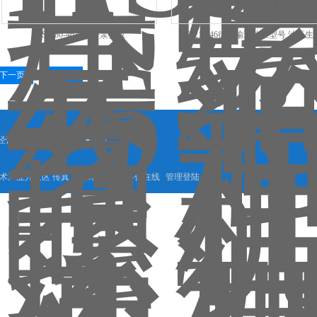
HSJ280-46三螺杆泵参数
HSJ210-46循环输送油泵型号 油泵生
下一页
末页
经营产品：
液下安装三螺杆泵
术产业开发区 传真： 技术支持：
环保在线
管理登陆