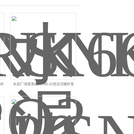
螺杆
水泥厂润滑系统HSJ80-42浸没式螺杆泵