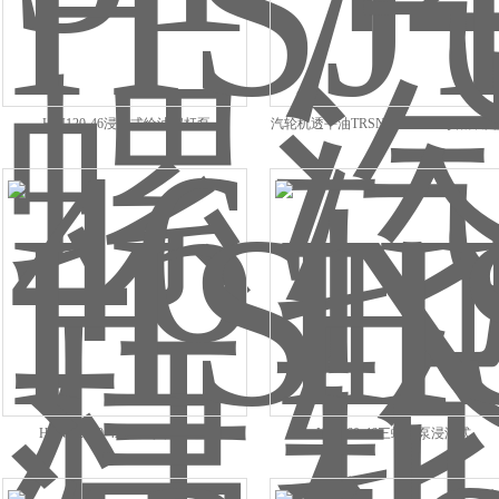
HSJ120-46浸没式给油螺杆泵
汽轮机透平油TRSNK660-51TQ给油螺
HSNK2200-42液压系统输送泵
HSJ660-46三螺杆泵浸没式