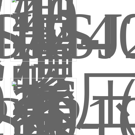
HSJ280-46（汽轮机螺杆泵整机）