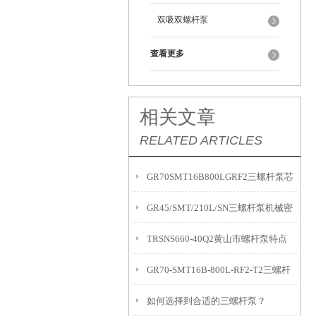
双吸双螺杆泵
查看更多
相关文章
RELATED ARTICLES
GR70SMT16B800LGRF2三螺杆泵芯
GR45/SMT/210L/SN三螺杆泵机械密
拆装
TRSNS660-40Q2黄山市螺杆泵特点
封回油孔堵塞
GR70-SMT16B-800L-RF2-T2三螺杆
如何选择到合适的三螺杆泵？
泵的装配