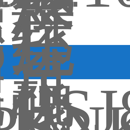
产
低压螺杆泵整机HSJ210-40