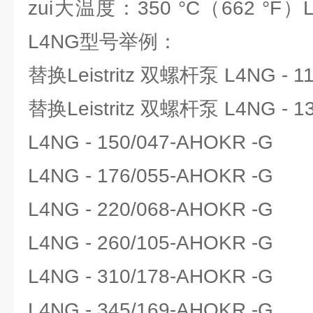
zui大温度：350 °C（662 °F）
L4NG型号举例：
替换Leistritz 双螺杆泵 L4NG - 1
替换Leistritz 双螺杆泵 L4NG - 1
L4NG - 150/047-AHOKR -G
L4NG - 176/055-AHOKR -G
L4NG - 220/068-AHOKR -G
L4NG - 260/105-AHOKR -G
L4NG - 310/178-AHOKR -G
L4NG - 345/169-AHOKR -G