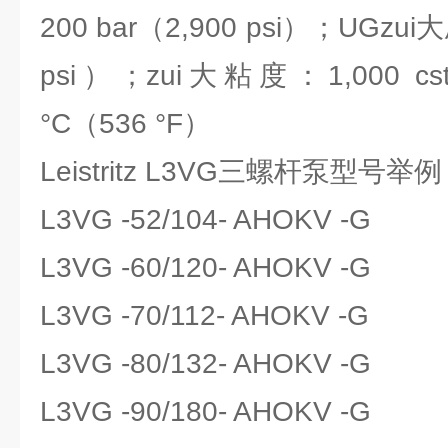
200 bar（2,900 psi）；UGzui
psi）；zui大粘度：1,000 c
°C（536 °F）
Leistritz L3VG三螺杆泵型号举
L3VG -52/104- AHOKV -G
L3VG -60/120- AHOKV -G
L3VG -70/112- AHOKV -G
L3VG -80/132- AHOKV -G
L3VG -90/180- AHOKV -G