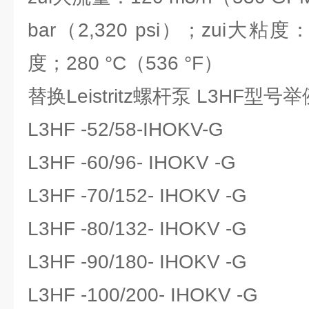
bar（2,320 psi）；zui大粘度：1
度；280 °C（536 °F）
替换Leistritz螺杆泵 L3HF型号
L3HF -52/58-IHOKV-G
L3HF -60/96- IHOKV -G
L3HF -70/152- IHOKV -G
L3HF -80/132- IHOKV -G
L3HF -90/180- IHOKV -G
L3HF -100/200- IHOKV -G