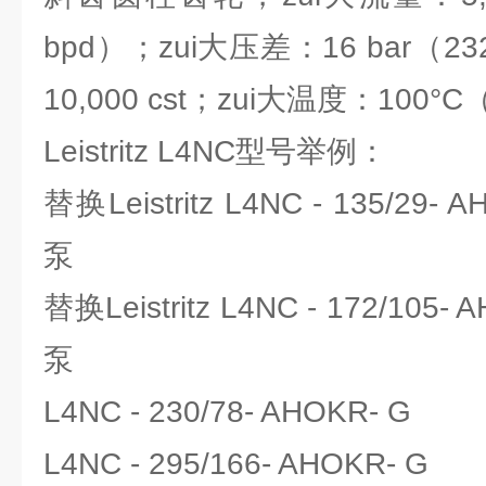
bpd）；zui大压差：16 bar（23
10,000 cst；zui大温度：100°C（
Leistritz L4NC型号举例：
替换Leistritz L4NC - 135/2
泵
替换Leistritz L4NC - 172/10
泵
L4NC - 230/78- AHOKR- G
L4NC - 295/166- AHOKR- G