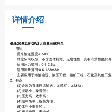
详情介绍
低压3GR110×2W2大流量三螺杆泵
1、用途
用来输送温度≤150℃、
粘度5-760cSt、不含固体颗粒、无腐蚀性、具有润滑性能的
适用压力范围：0.6-2.5a;
适用流量范围:0.6-123m3/h。
主要应用于燃油输送、液压工程、船舶工程，石化及其他工业
2、特点
(1)介质为直线连续输送，无搅拌，无脉动；
(2)振动小，噪音低；
(3)压力高、效率高；
(4)结构简单，拆装方便；
(5)体积小重量轻；
(6)磨损轻微，寿命长。