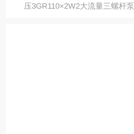
压3GR110×2W2大流量三螺杆