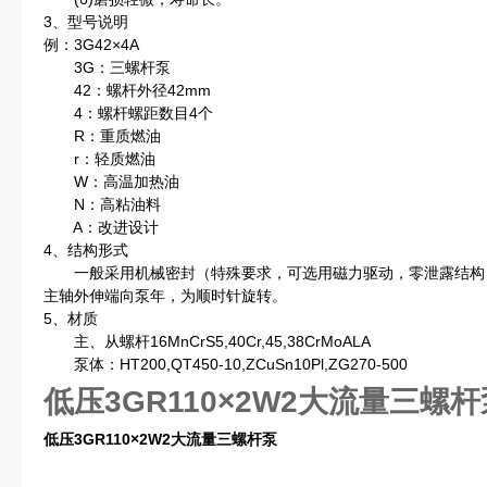
3、型号说明
例：3G42×4A
3G：三螺杆泵
42：螺杆外径42mm
4：螺杆螺距数目4个
R：重质燃油
r：轻质燃油
W：高温加热油
N：高粘油料
A：改进设计
4、结构形式
一般采用机械密封（特殊要求，可选用磁力驱动，零泄露结构
主轴外伸端向泵年，为顺时针旋转。
5、材质
主、从螺杆16MnCrS5,40Cr,45,38CrMoALA
泵体：HT200,QT450-10,ZCuSn10Pl,ZG270-500
低压3GR110×2W2大流量三螺杆
低压3GR110×2W2大流量三螺杆泵