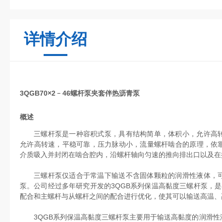
详情介绍
3QGB70×2﹣46螺杆泵夹套伴热沥青泵
概述
三螺杆泵是一种容积式泵，具有结构简单，体积小，允许高
允许高转速，平稳可靠，压力脉动小，流量螺杆啮合的原理，依
介质吸入并封闭在啮合腔内，沿螺杆轴向匀速的推向排出口以及在
三螺杆泵仅适合于常温下输送不含固体颗粒的润滑性液体，
泵。公司经过多年研究开发的3QGB系列保温高黏度三螺杆泵，
配合和主螺杆与从螺杆之间的配合进行优化，使其可以输送高温、
3QGB系列保温高黏度三螺杆泵主要用于输送高黏度的润滑