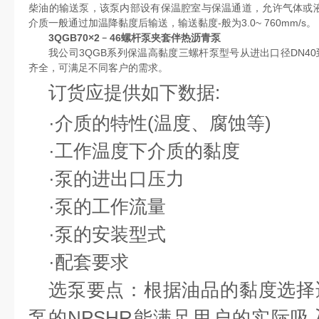
柴油的输送泵，该泵内部设有保温腔室与保温通道，允许气体或液
介质一般通过加温降黏度后输送，输送黏度-般为3.0~ 760mm/s。
3QGB70×2﹣46螺杆泵夹套伴热沥青泵
我公司3QGB系列保温高黏度三螺杆泵型号从进出口径DN40到DN
齐全，可满足不同客户的需求。
订货应提供如下数据
:
·
介质的特性
(
温度、腐蚀等
)
·
工作温度下介质的黏度
·
泵的进出口压力
·
泵的工作流量
·
泵的安装型式
·
配套要求
选泵要点：根据油品的黏度选择
泵的
NPSHR
能满足用户的实际吸