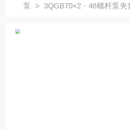
泵
> 3QGB70×2﹣46螺杆
产