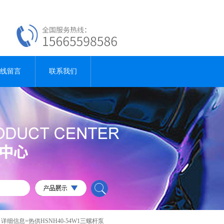
线留言
联系我们
 详细信息=热供HSNH40-54W1三螺杆泵