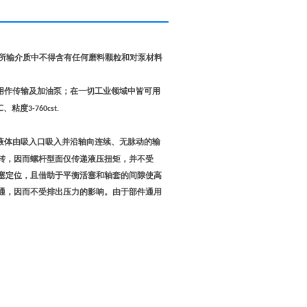
所输介质中不得含有任何磨料颗粒和对泵材料
用作传输及加油泵；在一切工业领域中皆可用
℃、粘度
3-760cst.
液体由吸入口吸入并沿轴向连续、无脉动的输
转，因而螺杆型面仅传递液压扭矩，并不受
塞定位，且借助于平衡活塞和轴套的间隙使高
通，因而不受排出压力的影响。由于部件通用