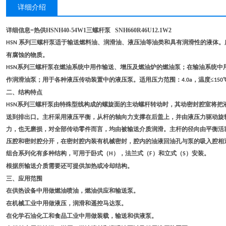
详细介绍
详细信息=热供HSNH40-54W1三螺杆泵
SNH660R46U12.1W2
系列三螺杆泵适于输送燃料油、润滑油、液压油等油类和具有润滑性的液体。
HSN
有腐蚀的物质。
系列三螺杆泵在燃油系统中用作输送、增压及燃油炉的燃油泵；在输油系统中
HSN
作润滑油泵；用于各种液压传动装置中的液压泵。适用压力范围：
，温度≤
4.0a
150
二、结构特点
系列三螺杆泵由特殊型线构成的螺旋面的主动螺杆转动时，其动密封腔室将把
HSN
送到排出口。主杆采用液压平衡，从杆的轴向力支撑在后盖上，并由液压力驱动旋
力，也无磨损，对全部传动零件而言，均由被输送介质润滑。主杆的径向由平衡活
压腔和密封腔分开，在密封腔内装有机械密封，腔内的油液回油孔与泵的吸入腔相
组合系列化有多种结构，可用于卧式（
），法兰式（
）和立式（
）安装。
H
F
S
根据所输送介质需要还可提供加热或冷却结构。
三、应用范围
在供热设备中用做燃油喷油，燃油供应和输送泵。
在机械工业中用做液压，润滑和遥控马达泵。
在化学石油化工和食品工业中用做装载，输送和供液泵。