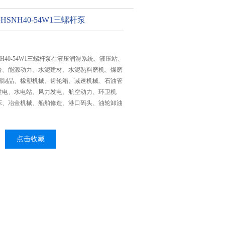
SNH40-54W1三螺杆泵
H40-54W1三螺杆泵在液压润滑系统、液压站、
台、能源动力、水泥建材、水泥熟料磨机、煤磨
璃制品、橡塑机械、齿轮箱、减速机械、石油管
发电、水电站、风力发电、航空动力、环卫机
床、冶金机械、船舶修造、港口码头、油轮卸油
点击收藏