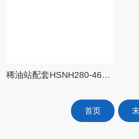
稀油站配套HSNH280-46三螺杆泵
首页