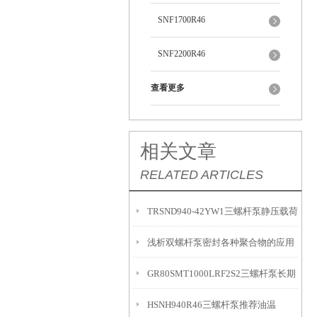
SNF1700R46
SNF2200R46
查看更多
相关文章
RELATED ARTICLES
TRSND940-42YW1三螺杆泵静压载荷
浅析双螺杆泵密封各种聚合物的应用
GR80SMT1000LRF2S2三螺杆泵长期
HSNH940R46三螺杆泵推荐油温
停机时采取的措施