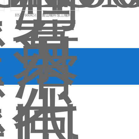
HSNF660R51M1黄山螺杆泵三螺杆泵