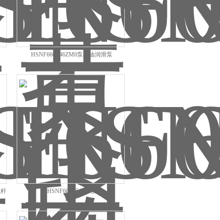
HSNF660R46ZM0泵稀油润滑泵
螺杆
HSNF660R54ZM泵