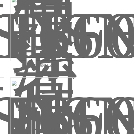
HSNF660R44ZM泵