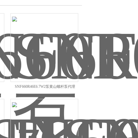
SNF660R46E6.7W2泵黄山螺杆泵代理