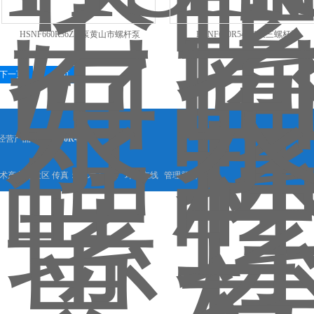
HSNF660R36ZM泵黄山市螺杆泵
HSNF660R54M1泵三螺杆泵
下一页
末页
经营产品：
SNF660R46
术产业开发区 传真： 技术支持：
环保在线
管理登陆