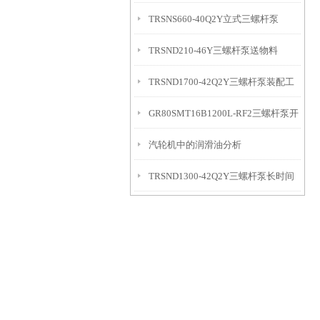
TRSNS660-40Q2Y立式三螺杆泵
TRSND210-46Y三螺杆泵送物料
TRSND1700-42Q2Y三螺杆泵装配工
GR80SMT16B1200L-RF2三螺杆泵开
作
汽轮机中的润滑油分析
机前的准备
TRSND1300-42Q2Y三螺杆泵长时间
中断工作