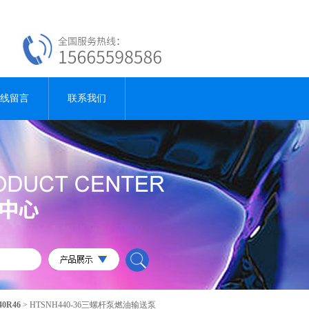
线留言
联系我们
40R46
> HTSNH440-36三螺杆泵燃油输送泵