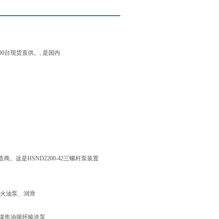
100台现货直供。, 是国内
造商。这是HSND2200-42三螺杆泵装置
点火油泵、润滑
杆泵煤焦油循环输送泵