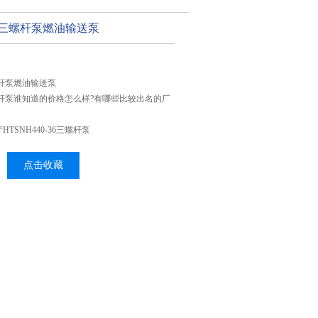
-36三螺杆泵燃油输送泵
三螺杆泵燃油输送泵
6三螺杆泵谁知道的价格怎么样?有哪些比较出名的厂
TSNH440-36三螺杆泵
点击收藏