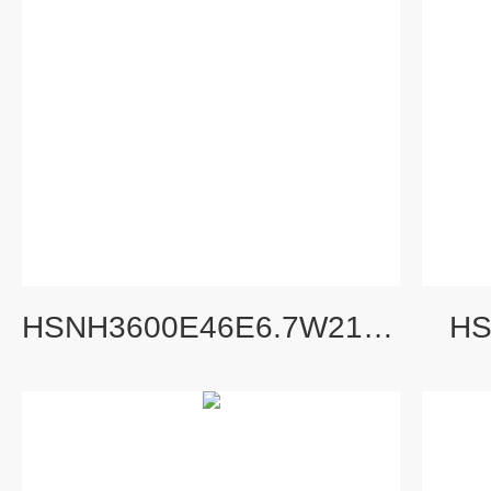
HSNH3600E46E6.7W21卧式单吸三螺杆泵
H