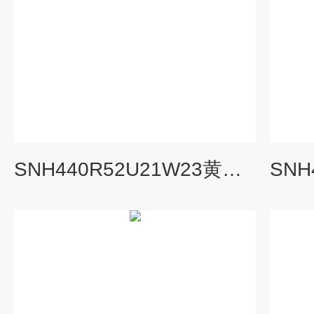
SNH440R52U21W23黄山螺杆泵黄山地区螺杆泵