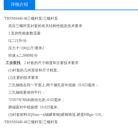
详细介绍
/TRSNH440-46三螺杆泵/三螺杆泵
高压三螺杆泵衬套的有关结构性能及技术要求
1.泵的性能参数流量:
Q二21升/分
压力:P=100公斤/厘米2
转速:n二2600转/分
工业泵找
; 2.衬套的尺寸精度和主要技术要求
(1)衬套的几何形状和尺寸精度。
(2)主要的技术要求
三孔轴线在同一平面上,两个侧孔容许扭曲《0.025毫米；
三孔轴线要保持平行；
?25D?与?60db跳动允差≤0.02毫米；
两端面对中线振摆《0.025毫米。
(3)衬套材料ZQSnio一i(锡磷青铜)硬模铸造,硬度HBgo~110。
/TRSNH440-46三螺杆泵/三螺杆泵