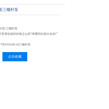
46泵三螺杆泵
三螺杆泵/三螺杆泵
6三螺杆泵谁知道的价格怎么样?有哪些比较出名的厂
RSNH440-46三螺杆泵
点击收藏