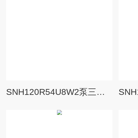
SNH120R54U8W2泵三螺杆泵