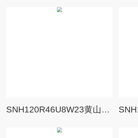
SNH120R46U8W23黄山螺杆泵三螺杆泵