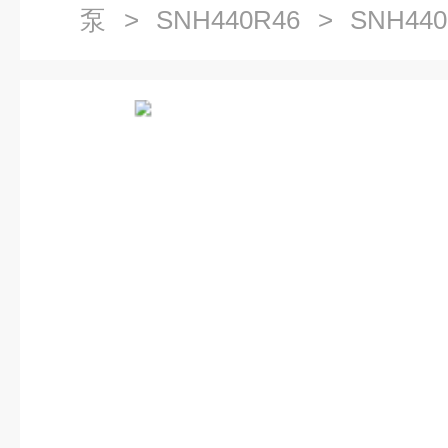
泵
>
SNH440R46
> SNH44
泵黄山螺杆泵代理