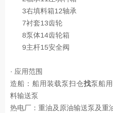
3右填料箱12轴承
7衬套13齿轮
8泵体14齿轮箱
9主杆15安全阀
· 应用范围
造船：船用装载泵扫仓
找
泵船
料输送泵
热电厂：重油及原油输送泵及重