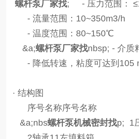
螺杆泵厂家找
; - 压力范围： ≤1
- 流量范围：10~350m3/h
- 温度范围：80~150℃
&a;
螺杆泵厂家找
nbsp; - 介
- 降低转速，粘度可达到105 m
· 结构图
序号名称序号名称
&a;nbs
螺杆泵机械密封找
p; 
2轴承11左填料箱