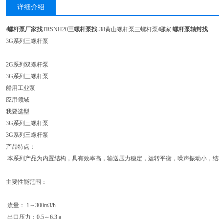
详细介绍
/
螺杆泵厂家找
TRSNH20
三螺杆泵找
-38黄山螺杆泵三螺杆泵/哪家
螺杆泵轴封找
3G系列三螺杆泵
2G系列双螺杆泵
3G系列三螺杆泵
船用工业泵
应用领域
我要选型
3G系列三螺杆泵
3G系列三螺杆泵
产品特点：
本系列产品为内置结构，具有效率高，输送压力稳定，运转平衡，噪声振动小，结
主要性能范围：
流量： 1～300m3/h
出口压力：0.5～6.3 a