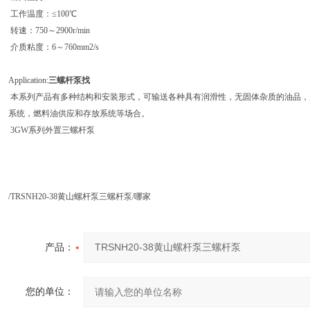
工作温度：≤100℃
转速：750～2900r/min
介质粘度：6～760mm2/s
Application:
三螺杆泵找
本系列产品有多种结构和安装形式，可输送各种具有润滑性，无固体杂质的油品，
系统，燃料油供应和存放系统等场合。
3GW系列外置三螺杆泵
/TRSNH20-38黄山螺杆泵三螺杆泵/哪家
产品：
您的单位：