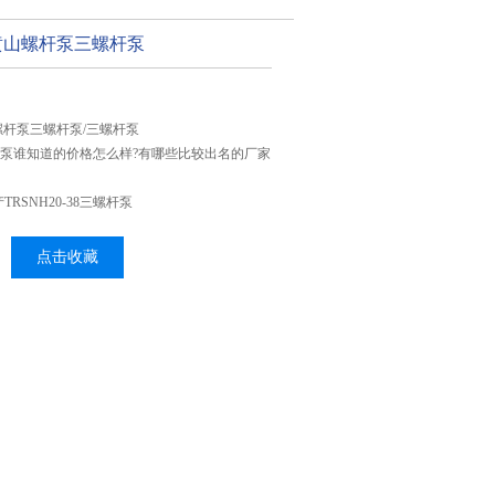
38黄山螺杆泵三螺杆泵
黄山螺杆泵三螺杆泵/三螺杆泵
三螺杆泵谁知道的价格怎么样?有哪些比较出名的厂家
RSNH20-38三螺杆泵
点击收藏