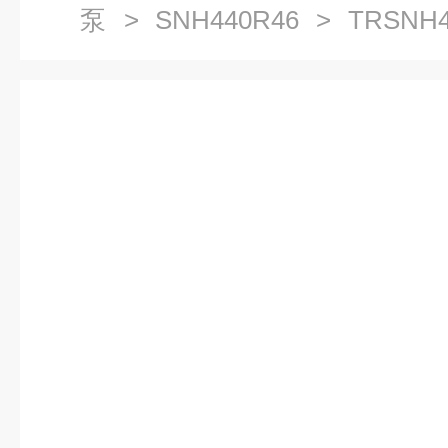
泵
>
SNH440R46
> TRSNH
地区螺杆泵