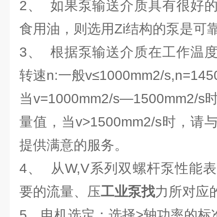
2、 如果泵输送介质具有很好
食用油，则选用Zi结构的泵是可
3、 根据泵输送介质在工作温
转速n:一般v≤1000mm2/s,n=145
当v=1000mm2/s—1500mm
量值，当v>1500mm2/s时，
提供满意的服务。
4、 从W,V系列双螺杆泵性能
要的流量、压
工业泵找
力所对应
5、电机选定：选择>轴功率的标准