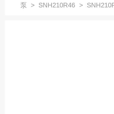
泵
>
SNH210R46
> SNH210
三螺杆泵