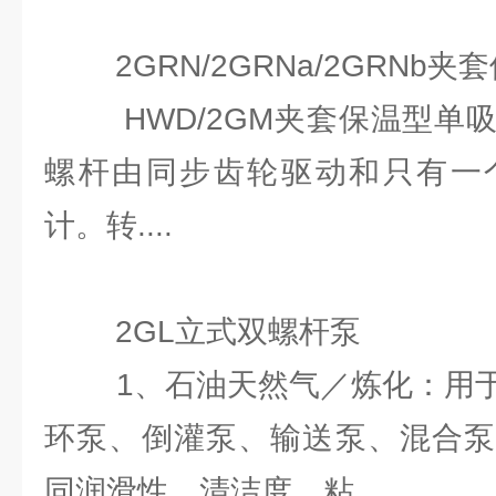
2GRN/2GRNa/2GRNb夹
HWD/2GM夹套保温型单吸
螺杆由同步齿轮驱动和只有一
计。转....
2GL立式双螺杆泵
1、石油天然气／炼化：用于
环泵、倒灌泵、输送泵、混合泵
同润滑性、清洁度、粘....