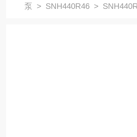
泵
>
SNH440R46
> SNH440R