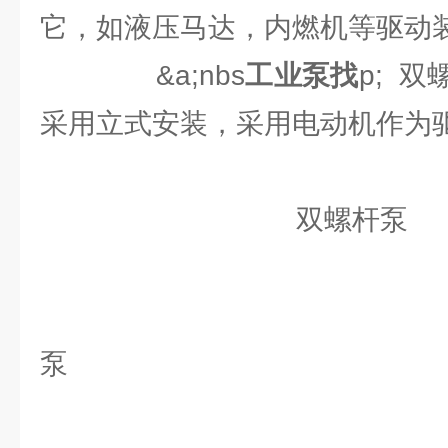
它，如液压马达，内燃机等驱动
&a;nbs
工业泵找
p; 
采用立式安装，采用电动机作为
双螺
W2N系
泵