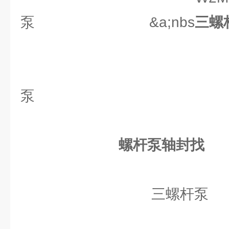
泵 &a;nbs
三螺
W2H系
泵
螺杆泵轴封找
双
三螺