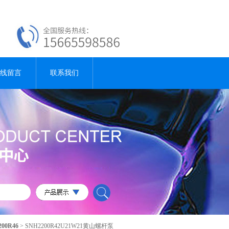
线留言
联系我们
200R46
> SNH2200R42U21W21黄山螺杆泵