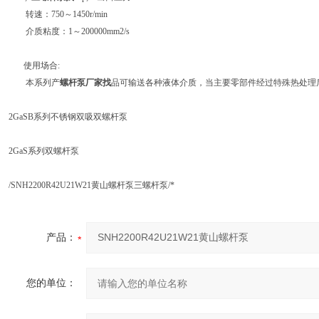
转速：750～1450r/min
介质粘度：1～200000mm2/s
使用场合:
本系列产
螺杆泵厂家找
品可输送各种液体介质，当主要零部件经过特殊热处理
2GaSB系列不锈钢双吸双螺杆泵
2GaS系列双螺杆泵
/SNH2200R42U21W21黄山螺杆泵三螺杆泵/*
产品：
您的单位：