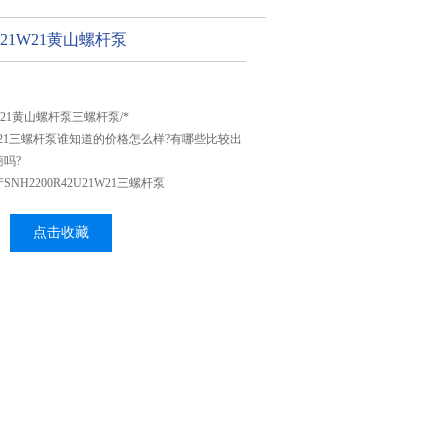
2U21W21黄山螺杆泵
21W21黄山螺杆泵三螺杆泵/*
U21W21三螺杆泵谁知道的价格怎么样?有哪些比较出
吗?
H2200R42U21W21三螺杆泵
点击收藏