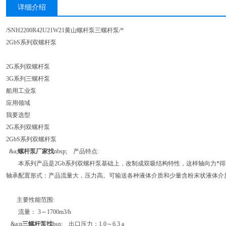
详细介绍
/SNH2200R42U21W21黄山螺杆泵三螺杆泵/*
2GbS系列双螺杆泵
2G系列双螺杆泵
3G系列三螺杆泵
船用工业泵
应用领域
我要选型
2G系列双螺杆泵
2GbS系列双螺杆泵
&a;
螺杆泵厂家找
nbsp; 产品特点:
本系列产品是2Gb系列双螺杆泵基础上，改制成双吸结构特性，这样轴向力*得
轴承配置形式：产品流量大，压力高。可输送各种液体介质和少量含粉末状液体介
主要性能范围:
流量： 3～1700m3/h
&a;n
三螺杆泵找
bsp; 出口压力：1.0～6.3 a