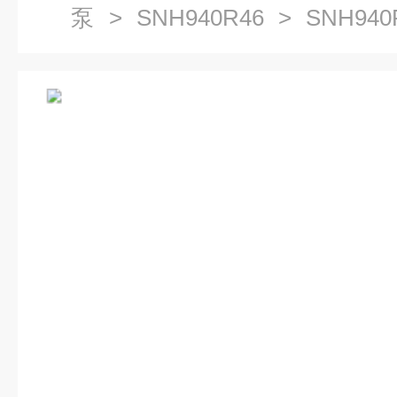
泵
>
SNH940R46
> SNH94
三螺杆泵