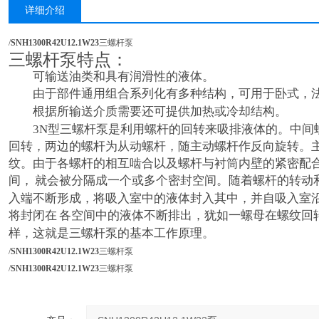
详细介绍
/
SNH1300R42U12.1W23
三螺杆泵
三螺杆泵特点：
可输送油类和具有润滑性的液体。
由于部件通用组合系列化有多种结构，可用于卧式，法
根据所输送介质需要还可提供加热或冷却结构。
3N型三螺杆泵是利用螺杆的回转来吸排液体的。中间
回转，两边的螺杆为从动螺杆，随主动螺杆作反向旋转。
纹。由于各螺杆的相互啮合以及螺杆与衬筒内壁的紧密配
间，
就会被分隔成一个或多个密封空间。随着螺杆的转动
入端不断形成，将吸入室中的液体封入其中，并自吸入室
将封闭在
各空间中的液体不断排出，犹如一螺母在螺纹回
样，这就是三螺杆泵的基本工作原理。
/
SNH1300R42U12.1W23
三螺杆泵
/
SNH1300R42U12.1W23
三螺杆泵