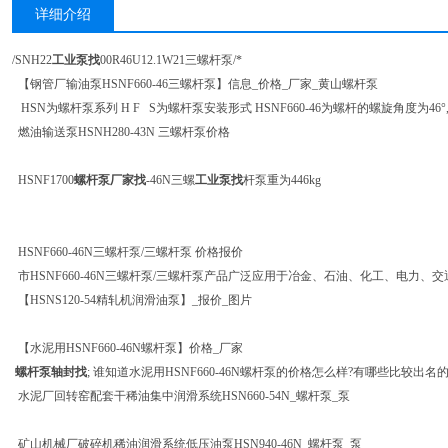
详细介绍
/SNH22
工业泵找
00R46U12.1W21三螺杆泵/*
【钢管厂输油泵HSNF660-46三螺杆泵】信息_价格_厂家_黄山螺杆泵
HSN为螺杆泵系列 H F S为螺杆泵安装形式 HSNF660-46为螺杆的螺旋角度为46°
燃油输送泵HSNH280-43N 三螺杆泵价格
HSNF1700
螺杆泵厂家找
-46N三螺
工业泵找
杆泵重为446kg
HSNF660-46N三螺杆泵/三螺杆泵 价格报价
市HSNF660-46N三螺杆泵/三螺杆泵产品广泛应用于冶金、石油、化工、电力
【HSNS120-54精轧机润滑油泵】_报价_图片
【水泥用HSNF660-46N螺杆泵】价格_厂家
螺杆泵轴封找
; 谁知道水泥用HSNF660-46N螺杆泵的价格怎么样?有哪些比较出
水泥厂回转窑配套干稀油集中润滑系统HSN660-54N_螺杆泵_泵
矿山机械厂破碎机稀油润滑系统低压油泵HSN940-46N_螺杆泵_泵