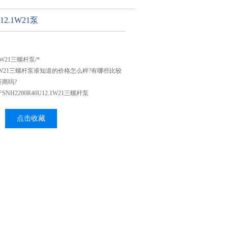
12.1W21泵
.1W21三螺杆泵/*
12.1W21三螺杆泵谁知道的价格怎么样?有哪些比较
商吗?
H2200R46U12.1W21三螺杆泵
点击收藏