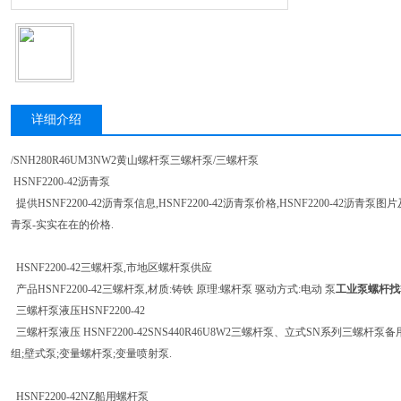
详细介绍
/SNH280R46UM3NW2黄山螺杆泵三螺杆泵/三螺杆泵
HSNF2200-42沥青泵
提供HSNF2200-42沥青泵信息,HSNF2200-42沥青泵价格,HSNF2200-42沥青泵
青泵-实实在在的价格.
HSNF2200-42三螺杆泵,市地区螺杆泵供应
产品HSNF2200-42三螺杆泵,材质:铸铁 原理:螺杆泵 驱动方式:电动 泵
工业泵螺杆找
三螺杆泵液压HSNF2200-42
三螺杆泵液压 HSNF2200-42SNS440R46U8W2三螺杆泵、立式SN系列三螺杆
组;壁式泵;变量螺杆泵;变量喷射泵.
HSNF2200-42NZ船用螺杆泵