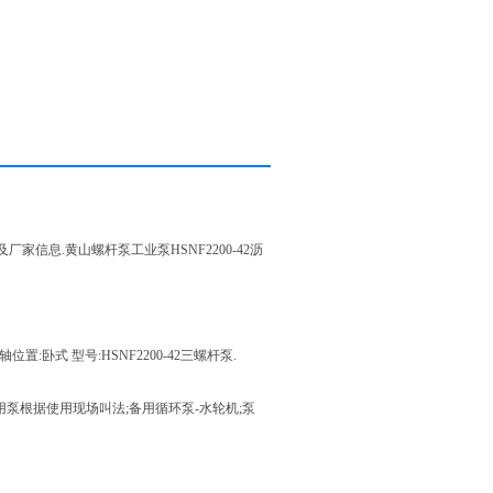
图片及厂家信息.黄山螺杆泵工业泵HSNF2200-42沥
轴位置:卧式 型号:HSNF2200-42三螺杆泵.
泵备用泵根据使用现场叫法;备用循环泵-水轮机;泵