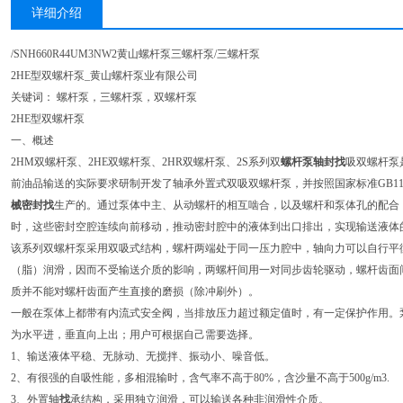
详细介绍
/SNH660R44UM3NW2黄山螺杆泵三螺杆泵/三螺杆泵
2HE型双螺杆泵_黄山螺杆泵业有限公司
关键词： 螺杆泵，三螺杆泵，双螺杆泵
2HE型双螺杆泵
一、概述
2HM双螺杆泵、2HE双螺杆泵、2HR双螺杆泵、2S系列双
螺杆泵轴封找
吸双螺杆泵
前油品输送的实际要求研制开发了轴承外置式双吸双螺杆泵，并按照国家标准GB1103
械密封找
生产的。通过泵体中主、从动螺杆的相互啮合，以及螺杆和泵体孔的配合
时，这些密封空腔连续向前移动，推动密封腔中的液体到出口排出，实现输送液体
该系列双螺杆泵采用双吸式结构，螺杆两端处于同一压力腔中，轴向力可以自行平
（脂）润滑，因而不受输送介质的影响，两螺杆间用一对同步齿轮驱动，螺杆齿面
质并不能对螺杆齿面产生直接的磨损（除冲刷外）。
一般在泵体上都带有内流式安全阀，当排放压力超过额定值时，有一定保护作用。
为水平进，垂直向上出；用户可根据自己需要选择。
1、输送液体平稳、无脉动、无搅拌、振动小、噪音低。
2、有很强的自吸性能，多相混输时，含气率不高于80%，含沙量不高于500g/m3.
3、外置轴
找
承结构，采用独立润滑，可以输送各种非润滑性介质。