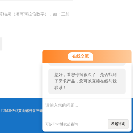
算结果（填写阿拉伯数字），如：三加
您好！欢迎前来咨询，很高兴为您
在线交流
服务，请问您要咨询什么问题呢？
您好，看您停留很久了，是否找到
返回
了需求产品，您可以直接在线与我
联系！
0R44UM3NW2黄山螺杆泵三螺杆泵详细资料
等信息
发起咨询
可按Enter键发起咨询