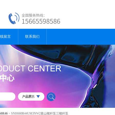
线留言
联系我们
60R46
> SNH660R44UM3NW2黄山螺杆泵三螺杆泵