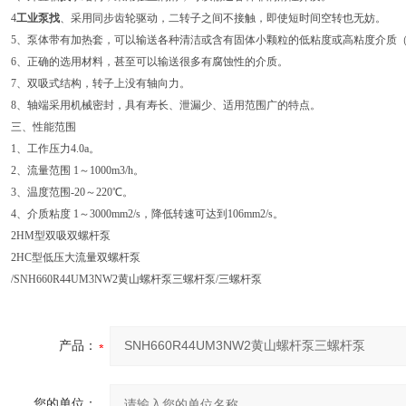
4
工业泵找
、采用同步齿轮驱动，二转子之间不接触，即使短时间空转也无妨。
5、泵体带有加热套，可以输送各种清洁或含有固体小颗粒的低粘度或高粘度介质（一般颗
6、正确的选用材料，甚至可以输送很多有腐蚀性的介质。
7、双吸式结构，转子上没有轴向力。
8、轴端采用机械密封，具有寿长、泄漏少、适用范围广的特点。
三、性能范围
1、工作压力4.0a。
2、流量范围 1～1000m3/h。
3、温度范围-20～220℃。
4、介质粘度 1～3000mm2/s，降低转速可达到106mm2/s。
2HM型双吸双螺杆泵
2HC型低压大流量双螺杆泵
/SNH660R44UM3NW2黄山螺杆泵三螺杆泵/三螺杆泵
产品：
您的单位：