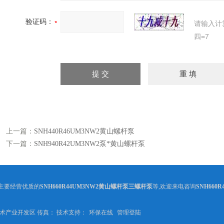
验证码：
请输入计
四=7
上一篇：
SNH440R46UM3NW2黄山螺杆泵
下一篇：
SNH940R42UM3NW2泵*黄山螺杆泵
主要经营优质的
SNH660R44UM3NW2黄山螺杆泵三螺杆泵
等,欢迎来电咨询
SNH66
术产业开发区 传真： 技术支持：
环保在线
管理登陆