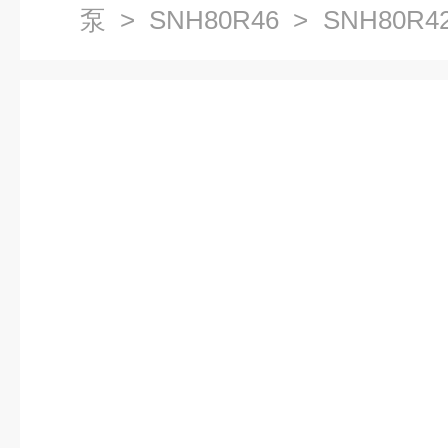
泵
>
SNH80R46
> SNH80R
山地区螺杆泵