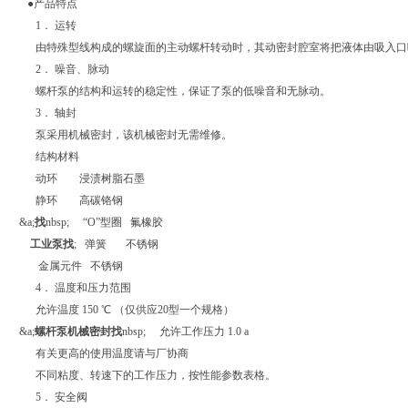
●产品特点
1． 运转
由特殊型线构成的螺旋面的主动螺杆转动时，其动密封腔室将把液体由吸入口
2． 噪音、脉动
螺杆泵的结构和运转的稳定性，保证了泵的低噪音和无脉动。
3． 轴封
泵采用机械密封，该机械密封无需维修。
结构材料
动环 浸渍树脂石墨
静环 高碳铬钢
&a;
找
nbsp; “O”型圈 氟橡胶
工业泵找
; 弹簧 不锈钢
金属元件 不锈钢
4． 温度和压力范围
允许温度 150 ℃ （仅供应20型一个规格）
&a;
螺杆泵机械密封找
nbsp; 允许工作压力 1.0 a
有关更高的使用温度请与厂协商
不同粘度、转速下的工作压力，按性能参数表格。
5． 安全阀