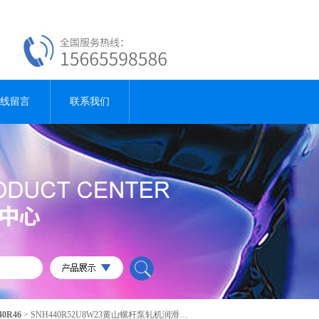
线留言
联系我们
40R46
> SNH440R52U8W23黄山螺杆泵轧机润滑油泵