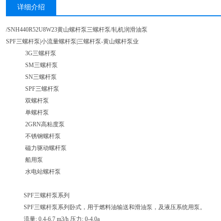
详细介绍
/SNH440R52U8W23黄山螺杆泵三螺杆泵/轧机润滑油泵
SPF三螺杆泵|小流量螺杆泵|三螺杆泵-黄山螺杆泵业
3G三螺杆泵
SM三螺杆泵
SN三螺杆泵
SPF三螺杆泵
双螺杆泵
单螺杆泵
2GRN高粘度泵
不锈钢螺杆泵
磁力驱动螺杆泵
船用泵
水电站螺杆泵
SPF三螺杆泵系列
SPF三螺杆泵系列卧式，用于燃料油输送和滑油泵，及液压系统用泵。
流量: 0.4-6.7 m3/h 压力: 0-4.0a