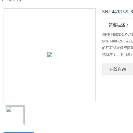
SNH440R5
简要描述：
/SNH440R52U
SNH440R52U
的厂家或者供应商吗
找就对了，专门生产S
在线咨询