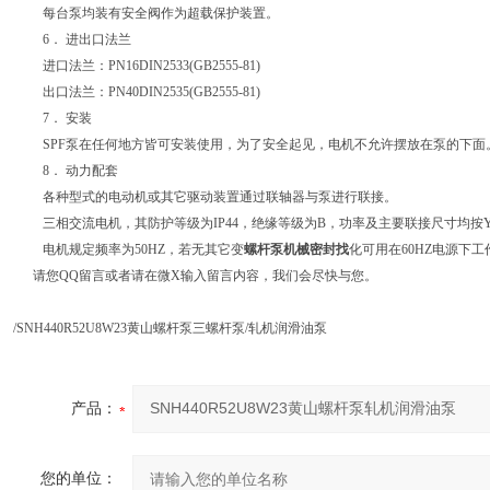
每台泵均装有安全阀作为超载保护装置。
6． 进出口法兰
进口法兰：PN16DIN2533(GB2555-81)
出口法兰：PN40DIN2535(GB2555-81)
7． 安装
SPF泵在任何地方皆可安装使用，为了安全起见，电机不允许摆放在泵的下面
8． 动力配套
各种型式的电动机或其它驱动装置通过联轴器与泵进行联接。
三相交流电机，其防护等级为IP44，绝缘等级为B，功率及主要联接尺寸均按
电机规定频率为50HZ，若无其它变
螺杆泵机械密封找
化可用在60HZ电源下工
请您QQ留言或者请在微X输入留言内容，我们会尽快与您。
/SNH440R52U8W23黄山螺杆泵三螺杆泵/轧机润滑油泵
产品：
您的单位：