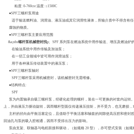
粘度: 0-760cst 温度: ≤1500C
●SPF三螺杆泵用途
适于输送燃料油、润滑油、液压油或其它润滑性液体，所输介质中不得含有任
腐蚀的物质。
●SPF三螺杆泵主要应用范围
&a;nbs
螺杆泵机械密封找
p; SPF 系列泵在燃油系统中用作输送、增压及燃油炉
在输油系统中用作传输及加油泵；
在一切工业领域中皆可用作润滑油泵；
用于各种液压传动装置中的液压泵；
●SPF三螺杆泵轴封
SPF三螺杆泵采用机械密封，该机械密封无需维修。
●结构特点:
SPF
泵为内置轴承自吸三螺杆泵，经硬化处理的螺杆，装在一可更换的衬套内运转。
上，并由液压力驱动旋转，因而螺杆型面仅传递液压扭矩，并不受力，也无磨损，
主杆的径向由平衡活塞定位，且借助于平衡活塞和轴套的间隙使高压腔和密封腔
回油孔与泵的吸入腔相通，因而不受排出压力的影响。
泵由支架、联轴器与电机联接和驱动，（如规格 20 型），亦可壁式安装（如规格 