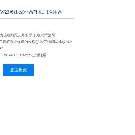
2U8W23黄山螺杆泵轧机润滑油泵
8W23黄山螺杆泵三螺杆泵/轧机润滑油泵
8W23三螺杆泵谁知道的价格怎么样?有哪些比较出名
?
NH440R52U8W23三螺杆泵
点击收藏