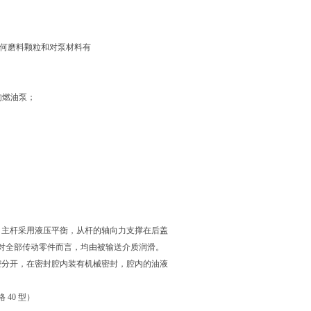
何磨料颗粒和对泵材料有
的燃油泵；
主杆采用液压平衡，从杆的轴向力支撑在后盖
对全部传动零件而言，均由被输送介质润滑。
分开，在密封腔内装有机械密封，腔内的油液
40 型）