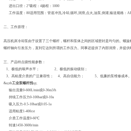
进出口径：2“吸程：4扬程：1000
工作温度：80适用范围：管道冲洗,冷却,循环,润滑,点火,油泵,倒灌,输送规格：APO-
二、工作原理：
高压机床冷却泵由于设置了三个螺杆，螺杆和泵体之间的区域密封是均匀的。螺旋
螺杆轴向引发压力，直到它达到所谓的工作压力。同事还提供了内部润滑，并提供
三、产品特点级性能参数：
1、极低的噪声水平； 2、极低的振动级别；
3、高粘度介质的广泛兼容性； 4、高自信能力； 5、低廉的泵维修成本
&a;nb
工业泵螺杆找
sp;
输出流量0-600L/min或0-36m3/h
持续工作压力0-100bar或0-10a
吸入压力-0.5-10bar或0.05-1a
适用粘度1-400cst
介质工作温度0-60℃
转速1450-3600r/min