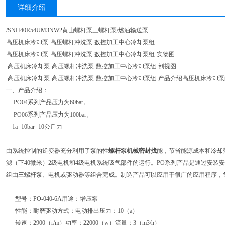
详细介绍
/SNH40R54UM3NW2黄山螺杆泵三螺杆泵/燃油输送泵
高压机床冷却泵-高压螺杆冲洗泵-数控加工中心冷却泵组
高压机床冷却泵-高压螺杆冲洗泵-数控加工中心冷却泵组-实物图
高压机床冷却泵-高压螺杆冲洗泵-数控加工中心冷却泵组-剖视图
高压机床冷却泵-高压螺杆冲洗泵-数控加工中心冷却泵组-产品介绍高压机床冷却
一、产品介绍：
PO04系列产品压力为60bar。
PO06系列产品压力为100bar。
1a=10bar=10公斤力
由系统控制的逆变器充分利用了泵的性
螺杆泵机械密封找
能，节省能源成本和冷却
滤（下40微米）2级电机和4级电机系统吸气部件的运行。PO系列产品是通过安装
组由三螺杆泵、电机或驱动器等组合完成。制造产品可以应用于很广的应用程序，
型号：PO-040-6A用途：增压泵
性能：耐磨驱动方式：电动排出压力：10（a）
转速：2900（r/m）功率：22000（w）流量：3（m3/h）