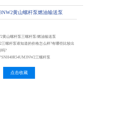
UM3NW2黄山螺杆泵燃油输送泵
3NW2黄山螺杆泵三螺杆泵/燃油输送泵
3NW2三螺杆泵谁知道的价格怎么样?有哪些比较出
吗?
NH40R54UM3NW2三螺杆泵
点击收藏