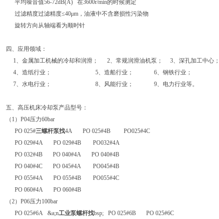
平均噪音值56-72dB(A) 在3600r/min的时候测定
过滤精度过滤精度≤40μm，油液中不含磨损性污染物
旋转方向从轴端看为顺时针
四、应用领域：
1、金属加工机械的冷却和润滑； 2、常规润滑油机泵； 3、深孔加工中心
4、造纸行业； 5、造船行业； 6、钢铁行业；
7、水电行业； 8、风能行业； 9、电力行业等。
五、高压机床冷却泵产品型号：
（1）P04压力60bar
PO 025#
三螺杆泵找
4A PO 025#4B PO025#4C
PO 029#4A PO 029#4B PO032#4A
PO 032#4B PO 040#4A PO 040#4B
PO 040#4C PO 045#4A PO045#4B
PO 055#4A PO 055#4B PO055#4C
PO 060#4A PO 060#4B
（2）P06压力100bar
PO 025#6A &a;n
工业泵螺杆找
bsp; PO 025#6B PO 025#6C