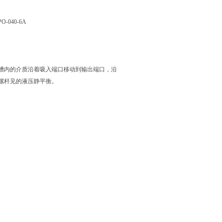
040-6A
槽内的介质沿着吸入端口移动到输出端口，沿
螺杆见的液压静平衡。
。