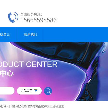
线留言
联系我们
0R46
> SNH40R54UM3NW2黄山螺杆泵燃油输送泵