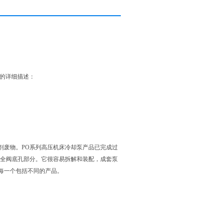
泵的详细描述：
剂废物。PO系列高压机床冷却泵产品已完成过
安全阀底孔部分。它很容易拆解和装配，成套泵
每一个包括不同的产品。