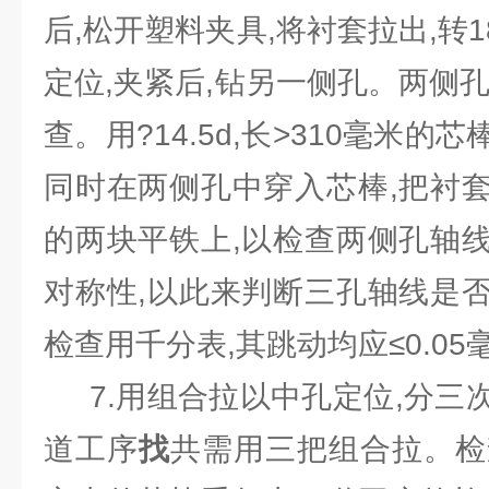
后,松开塑料夹具,将衬套拉出,转1
定位,夹紧后,钻另一侧孔。两侧
查。用?14.5d,长>310毫米
同时在两侧孔中穿入芯棒,把衬
的两块平铁上,以检查两侧孔轴
对称性,以此来判断三孔轴线是
检查用千分表,其跳动均应≤0.05
7.用组合拉以中孔定位,分三
道工序
找
共需用三把组合拉。检查:用