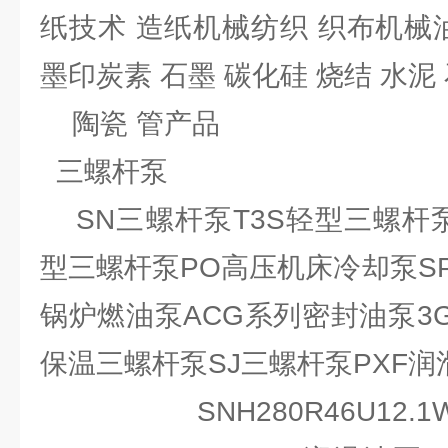
纸技术 造纸机械纺织 织布机械
墨印炭素 石墨 碳化硅 烧结 水泥
陶瓷 管产品
三螺杆泵
SN三螺杆泵T3S轻型三螺杆泵
型三螺杆泵PO高压机床冷却泵S
锅炉燃油泵ACG系列密封油泵3
保温三螺杆泵SJ三螺杆泵PXF
SNH280R46U12