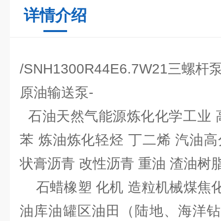
详情介绍
/SNH1300R44E6.7W21三螺
原油输送泵-
石油天然气能源炼化化学工业 高
苯 炼油炼化轻烃 丁二烯 汽油
状膏沥青 改性沥青 重油 渣油树脂
石蜡橡塑 化机 造粒机械煤焦
油库油罐区油田（陆地、海洋钻