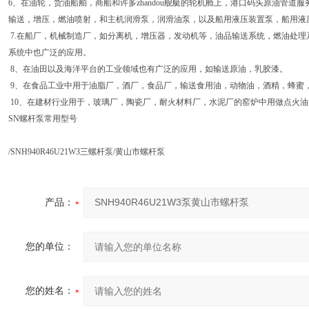
6、在油轮，货油船舶，商船和许多zhandou舰艇的轮机舱上，港口码头原油管道
输送，增压，燃油喷射，和主机润滑泵，润滑油泵，以及船用液压装置泵，船用液
7.在船厂，机械制造厂，如分离机，增压器，发动机等，油品输送系统，燃油处
系统中也广泛的应用。
8、在油田以及海洋平台的工业领域也有广泛的应用，如输送原油，乳胶漆。
9、在食品工业中用于油脂厂，酒厂，食品厂，输送食用油，动物油，酒精，蜂蜜
10、在建材行业用于，玻璃厂，陶瓷厂，耐火材料厂，水泥厂的窑炉中用做点火油
SN螺杆泵常用型号
/SNH940R46U21W3三螺杆泵/黄山市螺杆泵
产品：
您的单位：
您的姓名：