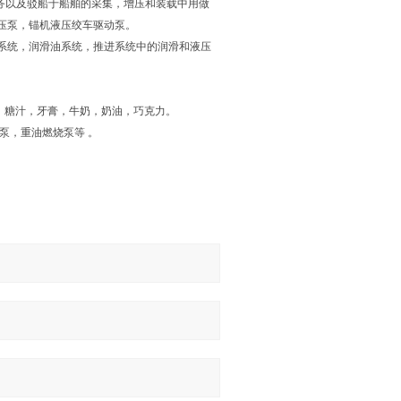
服务以及驳船于船舶的采集，增压和装载中用做
压泵，锚机液压绞车驱动泵。
理系统，润滑油系统，推进系统中的润滑和液压
，糖汁，牙膏，牛奶，奶油，巧克力。
泵，重油燃烧泵等 。