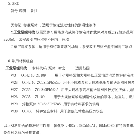
5. 泵体
符号 说明 备注
无标记 标准泵体 ，适用于输送流动性好的润滑性液体
Y
工业泵螺杆找
双层泵体可用热蒸汽或热传输液体作载体对介质进行加热适用
≤200oC，泵安装图与标准型不同向厂家取
T 单层焊接泵体，适用于有特殊要求的场所，泵安装图与标准型不同向厂家取
6. 常用材料组合
工业泵螺杆找
材料代码 泵体 衬套 适用范围
W3 QT42-10 ZL109 用于小规格泵和大规格低压泵输送润滑性好的液
W23 QT42-10 ZCuSn5Pb5Zn5 用于小规格泵和大规格低压泵输送润滑
W27 ZG35 ZCuSn5Pb5Zn5 用于大规格泵高压输送润滑性较好的液体，
W28 ZG35 ZL109 用于大规格泵输送润滑性较差的液体，如重油、燃
W29 焊接泵体 ZCuSn5Pb5Zn5 用于有特殊要求的场所
W30 QT450 特种复合材料 用于超低低粘度高压力场合，
以上材料组合的螺杆均可以用：氮化钢，40Cr，38CrMoAl，16MnCrS5,在
您各种各样的使用要求。