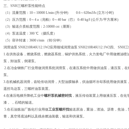
三、SNH三螺杆泵性能特点
（1）流量范围：10～10000 L/min (升/分钟) 0.6～620m3/h (立方/小时)
（2）压力范围：0～4 a（兆帕）0～40 bar（巴） 0-40 kg/f (公斤力/平方厘米)
（3）输送介质粘度范围：2-10000 cst（厘斯）
（4）泵送温度：300 ℃ （摄氏度）
（5）容许转速：3600 r/min （转/分钟）
润滑油泵 SNH210R46U12.1W2应用领域润滑油泵 SNH210R46U12.1W2四、 
1.在供热设备，燃烧系统，燃烧器系统，锅炉供热系统，火力发电厂中用做燃油喷
泵，卸油泵，倒灌泵。
2.在冶金钢铁厂行业用做润滑系统润滑泵，在液压系统中用做供油泵，液压泵，
泵。
3.在机械机器润滑，齿轮传动润滑，大型油膜轴承，供油循环冷却系统用做供液泵
遥控马达泵，三螺杆油泵装置。
4.在液压电梯升降机工业中
螺杆泵机械密封找
，液压传动装置上用做液压泵，在化
漆， ，石蜡的输送。
5.在石油炼油厂炼化行业用做
工业泵螺杆找
输送原油，重油，渣油。沥青，焦油，
青，真空塔底油料以及残余燃油装载，输送和供液泵。