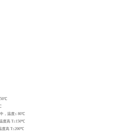
0℃
℃
，温度≤ 80℃
高 T≤150℃
 T≤200℃