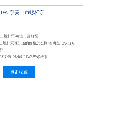
6U21W3泵黄山市螺杆泵
21W3三螺杆泵/黄山市螺杆泵
21W3三螺杆泵谁知道的价格怎么样?有哪些比较出名
?
NH940R46U21W3三螺杆泵
点击收藏