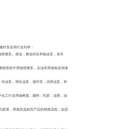
SNH三螺杆泵应用行业列举：
油喷燃泵。柴油，燃油供应和输送泵，装车
在燃烧系统中用做喷燃泵，在油库用做输送倒灌
，供油泵，增压油泵，循环泵，润滑油泵，和
学化工行业用做树脂，颜料，乳胶，油墨，油
乳胶漆，用做高温粘性产品的精炼流程，如沥