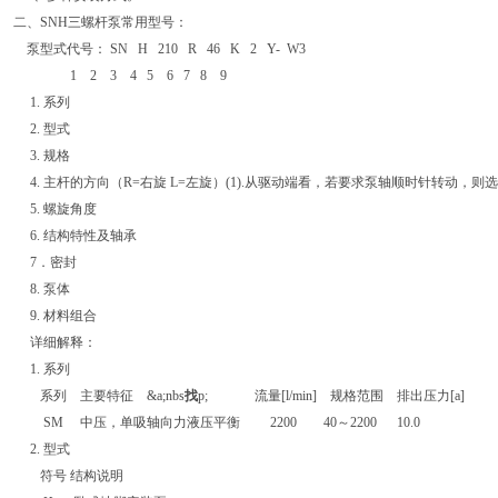
二、SNH三螺杆泵常用型号：
泵型式代号： SN H 210 R 46 K 2 Y- W3
1 2 3 4 5 6 7 8 9
1. 系列
2. 型式
3. 规格
4. 主杆的方向（R=右旋 L=左旋）(1).从驱动端看，若要求泵轴顺时针转动，则
5. 螺旋角度
6. 结构特性及轴承
7．密封
8. 泵体
9. 材料组合
详细解释：
1. 系列
系列 主要特征 &a;nbs
找
p; 流量[l/min] 规格范围 排出压力[a]
SM 中压，单吸轴向力液压平衡 2200 40～2200 10.0
2. 型式
符号 结构说明