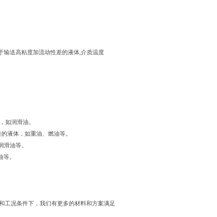
于输送高粘度加流动性差的液体,介质温度
体，如润滑油。
性较差的液体，如重油、燃油等。
如润滑油等。
油等。
特殊要求和工况条件下，我们有更多的材料和方案满足