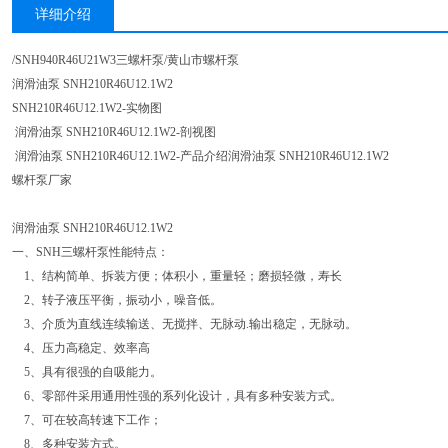
详细介绍
/SNH940R46U21W3三螺杆泵/黄山市螺杆泵
润滑油泵 SNH210R46U12.1W2
SNH210R46U12.1W2-实物图
润滑油泵 SNH210R46U12.1W2-剖视图
润滑油泵 SNH210R46U12.1W2-产品介绍润滑油泵 SNH210R46U12.1W2
螺杆泵厂家
润滑油泵 SNH210R46U12.1W2
一、SNH三螺杆泵性能特点：
1、结构简单、拆装方便；体积小，重量轻；磨损轻微，寿长
2、转子液压平衡，振动小，噪音低。
3、介质为直线连续输送、无搅拌、无脉动.输出稳定，无脉动。
4、压力高稳定、效率高
5、具有很强的自吸能力。
6、零部件采用通用性强的系列化设计，具有多种安装方式。
7、可在较高转速下工作；
8、多种安装方式。