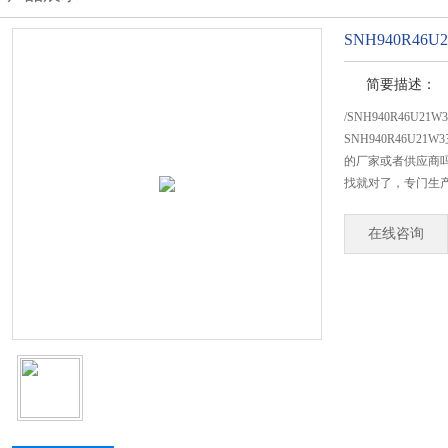
SNH940R4
简要描述：
/SNH940R46U
SNH940R46U
的厂家或者供应商吗
找就对了，专门生产S
在线咨询