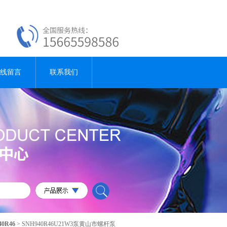
线留言
联系我们
40R46
> SNH940R46U21W3泵黄山市螺杆泵