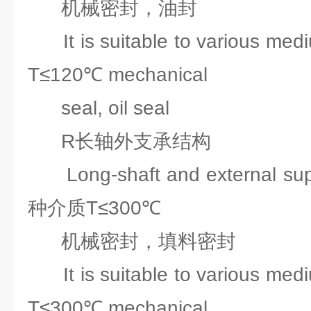
机械密封，油封
It is suitable to various medi
T≤120℃ mechanical
seal, oil seal
R长轴外支承结构
Long-shaft and external su
种介质T≤300℃
机械密封，填料密封
It is suitable to various medi
T≤300℃ mechanical