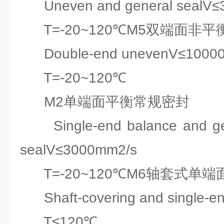
Uneven and general sealV≤
T=-20~120℃M5双端面非平
Double-end unevenV≤1000
T=-20~120℃
M2单端面平衡常规密封
Single-end balance and g
sealV≤3000mm2/s
T=-20~120℃M6轴套式单端
Shaft-covering and single-e
T≤120℃