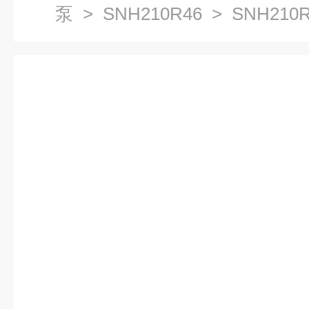
泵
>
SNH210R46
> SNH210