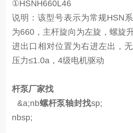
①HSNH660L46
说明：该型号表示为常规HSN
为660，主杆旋向为左旋，螺旋
进出口相对位置为右进左出，无
压力≤1.0a，4级电机驱动
杆泵厂家找
&a;nb
螺杆泵轴封找
sp;
nbsp;