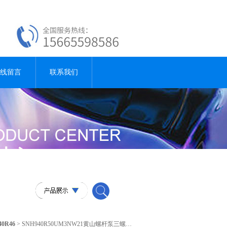
线留言
联系我们
40R46
> SNH940R50UM3NW21黄山螺杆泵三螺杆泵