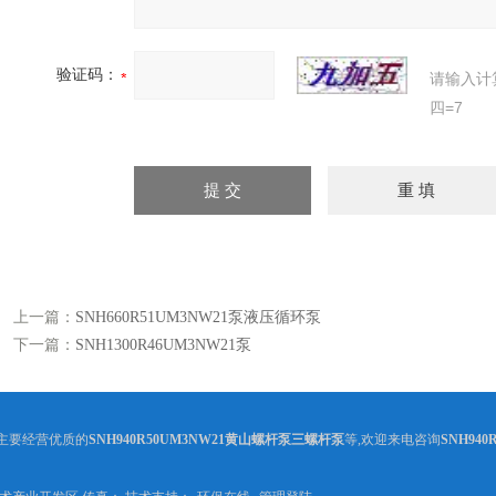
验证码：
请输入计
四=7
上一篇：
SNH660R51UM3NW21泵液压循环泵
下一篇：
SNH1300R46UM3NW21泵
主要经营优质的
SNH940R50UM3NW21黄山螺杆泵三螺杆泵
等,欢迎来电咨询
SNH94