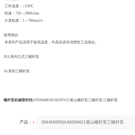
工作温度：≤150℃
转速：750～2900r/min
介质粘度：1～760mm2/s
使用场合:
本系列产品适用于较高温度，中高压或非润滑性工况场合。
3GL系列立式三螺杆泵
3G系列三螺杆泵
螺杆泵机械密封找
/SNH940R50UM3NW21黄山螺杆泵三螺杆泵/三螺杆泵
产品：