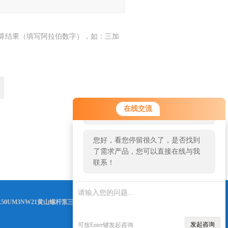
算结果（填写阿拉伯数字），如：三加
您好！欢迎前来咨询，很高兴为您
在线交流
服务，请问您要咨询什么问题呢？
您好，看您停留很久了，是否找到
返回
了需求产品，您可以直接在线与我
联系！
0R50UM3NW21黄山螺杆泵三螺杆泵详细资料
等信息
发起咨询
可按Enter键发起咨询