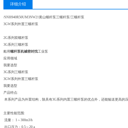
详细介绍
/SNH940R50UM3NW21黄山螺杆泵三螺杆泵/三螺杆泵
3GW系列外置三螺杆泵
2G系列双螺杆泵
3G系列三螺杆泵
船用
螺杆泵机械密封找
工业泵
应用领域
我要选型
3G系列三螺杆泵
3GW系列外置三螺杆泵
我要选型
产品特点:
本系列产品为外置结构，除具有3G系列内置三螺杆泵的优点外，还能输送更高的
主要性能范围:
流量： 1～300m3/h
出口压力：0.5～20 a