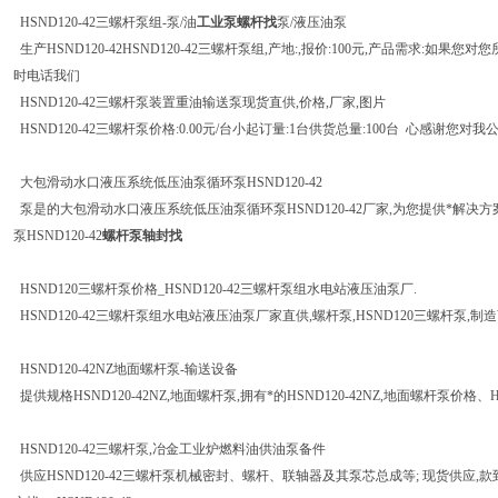
HSND120-42三螺杆泵组-泵/油
工业泵螺杆找
泵/液压油泵
生产HSND120-42HSND120-42三螺杆泵组,产地:,报价:100元,产品需求:
时电话我们
HSND120-42三螺杆泵装置重油输送泵现货直供,价格,厂家,图片
HSND120-42三螺杆泵价格:0.00元/台小起订量:1台供货总量:100台 心感谢您
大包滑动水口液压系统低压油泵循环泵HSND120-42
泵是的大包滑动水口液压系统低压油泵循环泵HSND120-42厂家,为您提供*解决
泵HSND120-42
螺杆泵轴封找
HSND120三螺杆泵价格_HSND120-42三螺杆泵组水电站液压油泵厂.
HSND120-42三螺杆泵组水电站液压油泵厂家直供,螺杆泵,HSND120三螺杆泵,制
HSND120-42NZ地面螺杆泵-输送设备
提供规格HSND120-42NZ,地面螺杆泵,拥有*的HSND120-42NZ,地面螺杆泵价格、HSN
HSND120-42三螺杆泵,冶金工业炉燃料油供油泵备件
供应HSND120-42三螺杆泵机械密封、螺杆、联轴器及其泵芯总成等; 现货供应,款