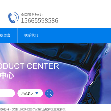
线留言
联系我们
300R46
> SNH1300R46E6.7W3黄山螺杆泵三螺杆泵