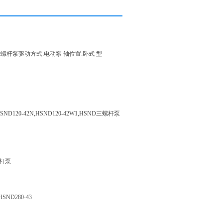
:螺杆泵驱动方式:电动泵 轴位置:卧式 型
D120-42N,HSND120-42W1,HSND三螺杆泵
螺杆泵
HSND280-43