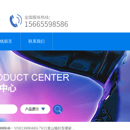
线留言
联系我们
300R46
> SNH1300R46E6.7W21黄山螺杆泵哪家比较好