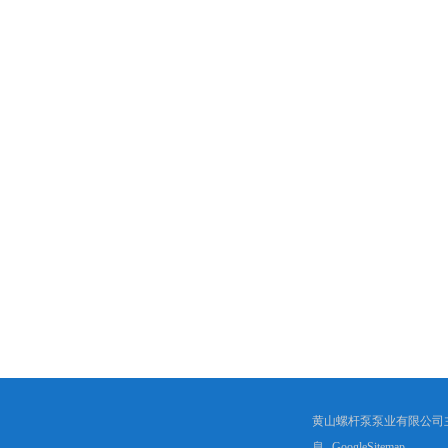
黄山螺杆泵泵业有限公司
息
GoogleSitemap