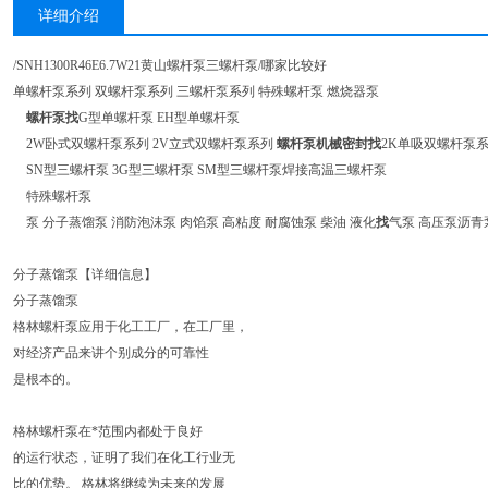
详细介绍
/SNH1300R46E6.7W21黄山螺杆泵三螺杆泵/哪家比较好
单螺杆泵系列 双螺杆泵系列 三螺杆泵系列 特殊螺杆泵 燃烧器泵
螺杆泵找
G型单螺杆泵 EH型单螺杆泵
2W卧式双螺杆泵系列 2V立式双螺杆泵系列
螺杆泵机械密封找
2K单吸双螺杆泵
SN型三螺杆泵 3G型三螺杆泵 SM型三螺杆泵焊接高温三螺杆泵
特殊螺杆泵
泵 分子蒸馏泵 消防泡沫泵 肉馅泵 高粘度 耐腐蚀泵 柴油 液化
找
气泵 高压泵沥青
分子蒸馏泵【详细信息】
分子蒸馏泵
格林螺杆泵应用于化工工厂，在工厂里，
对经济产品来讲个别成分的可靠性
是根本的。
格林螺杆泵在*范围内都处于良好
的运行状态，证明了我们在化工行业无
比的优势。 格林将继续为未来的发展