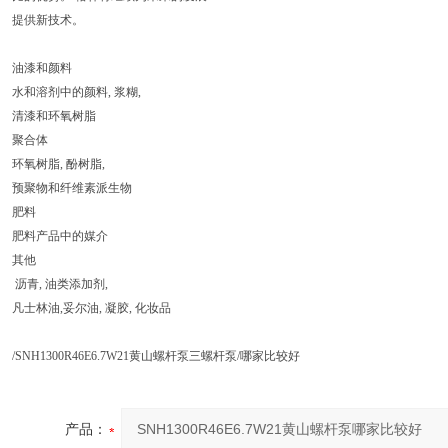
提供新技术。
油漆和颜料
水和溶剂中的颜料, 浆糊,
清漆和环氧树脂
聚合体
环氧树脂, 酚树脂,
预聚物和纤维素派生物
肥料
肥料产品中的媒介
其他
沥青, 油类添加剂,
凡士林油,妥尔油, 凝胶, 化妆品
/SNH1300R46E6.7W21黄山螺杆泵三螺杆泵/哪家比较好
产品：