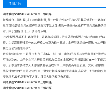
详细介绍
润滑系统SNH940R54E6.7W21三螺杆泵
摆线啮合三螺杆泵(以下简称螺杆泵)是一种技术性能*的容积泵,其关键零件一螺
然而,现在普遍采用的螺杆型线有其不足之处.据悉一些国外的生产厂已采用改进的
讨。限于篇幅,理论
三
计算部分从略。
2传统型线及其不足 螺杆泵主、从螺杆横截面，传统采用的型线主螺杆齿顶角α为O.18π
齐。为提高耐磨性而作的从杆棱边修正为径向直线，主杆型线是短外摆线,与从杆
棱边运动轨迹包络线*。
传统型线的缺点主要是,主杆加工具(车、刨、铣、磨等)的根圆与摆线型面的过渡
可能达到的。由于制造和具磨损等原因,加工后的主螺杆齿型根部都存在一个不规范
涉。所以通常要增加人工修整从杆棱边或对研工序以提高啮合质量。其次,目前螺
线段过渡线的节点无公切线,为了避免过切或残留的于涉现象,具设计、安装的轴交
变化很多,使机床调整不方便。且需大量的枚正角度规。
润滑系统SNH940R54E6.7W21三螺杆泵
润滑系统SNH940R54E6.7W21三螺杆泵