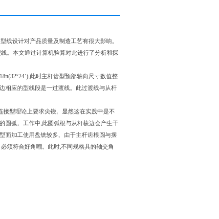
杆的型线设计对产品质量及制造工艺有很大影响。
型线。本文通过计算机验算对此进行了分析和探
(32°24’),此时主杆齿型预部轴向尺寸数值整
棱边相应的型线段是一过渡线。此过渡线与从杆
线连接型理论上要求尖锐。显然这在实践中是不
的圆弧。工作中,此圆弧根与从杆棱边会产生干
杆型面加工使用盘铣较多。由于主杆齿根圆与摆
角必须符合好角嘲。此时,不同规格具的轴交角