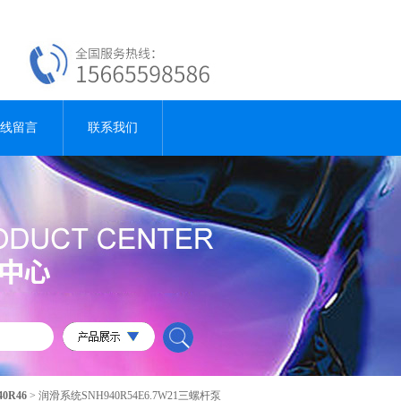
线留言
联系我们
40R46
> 润滑系统SNH940R54E6.7W21三螺杆泵