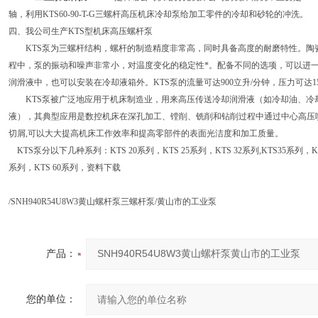
轴，利用KTS60-90-T-G三螺杆高压机床冷却泵给加工零件的冷却和砂轮的冲洗。
四、我公司生产KTS型机床高压螺杆泵
KTS泵为三螺杆结构，螺杆的制造精度非常高，同时具备高度的耐磨特性。陶
程中，泵的振动和噪声非常小，对温度变化的稳定性*。配备不同的选项，可以进
润滑液中，也可以安装在冷却液箱外。KTS泵的流量可达900立升/分钟，压力可达1
KTS泵被广泛地应用于机床制造业，用来高压传送冷却润滑液（如冷却油、冷
液），其典型应用是数控机床在深孔加工、镗削、铣削和钻削过程中通过中心高压
切屑,可以大大提高机床工作效率和提高零部件的表面光洁度和加工质量。
KTS泵分以下几种系列：KTS 20系列，KTS 25系列，KTS 32系列,KTS35系列，KT
系列，KTS 60系列，资料下载
/SNH940R54U8W3黄山螺杆泵三螺杆泵/黄山市的工业泵
产品：
您的单位：