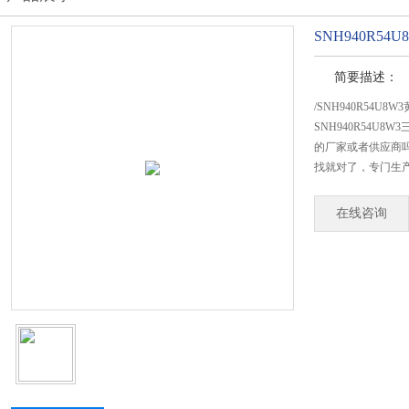
SNH940R5
简要描述：
/SNH940R54U
SNH940R54U
的厂家或者供应商吗
找就对了，专门生产S
在线咨询