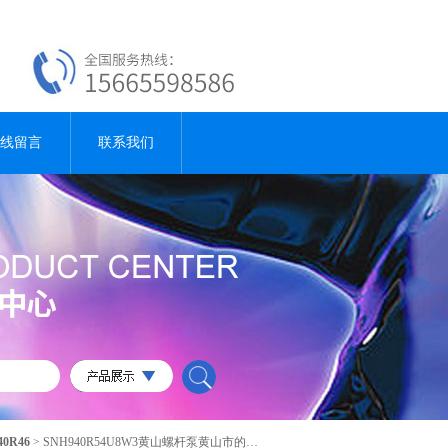
线留言
联系我们
40R46
> SNH940R54U8W3黄山螺杆泵黄山市的工业泵