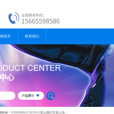
线留言
联系我们
40R46
> SNH940R42UM3NW2黄山螺杆泵黄山地区螺杆泵