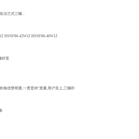
法兰式三螺...
1Z HSNF80-42W1Z HSNF80-46W1Z
三螺杆泵
价格优势明显,一贯坚持“质量,用户至上,三螺杆
多