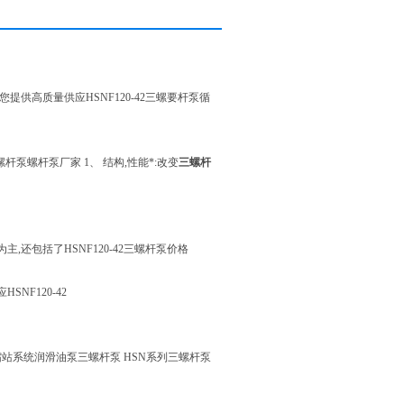
提供高质量供应HSNF120-42三螺要杆泵循
三螺杆泵螺杆泵厂家 1、 结构,性能*:改变
三螺杆
,还包括了HSNF120-42三螺杆泵价格
SNF120-42
2压缩站系统润滑油泵三螺杆泵 HSN系列三螺杆泵