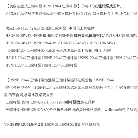
【供应法兰式三螺杆泵HSNF120-42三螺杆泵】价格,厂家,
螺杆泵找
图片,...
介绍及产品信息主要以供应法兰式三螺杆泵HSNF120-42三螺杆泵为主,还包括了供应
供应HSNF120-42光伏线倒灌三螺杆泵- 中国化工机械网
HSNF40-38W1Z HSNF40-46W1Z HSNF40-
螺杆泵机械密封找
54W1Z HSNF80-36W
HSNF80-54W1Z HSNF120-42W1Z HSNF120-46W1Z HSNF120-54W1
【HSNF120-42三螺杆泵供油泵液压系统高压泵】报价_图片_品牌
HSNH120-42三螺杆泵 HSNF120-42三螺杆泵 HSNS120-42三螺杆泵 HSN120-42
HSNH120-46三螺杆泵 HSNF120-46三螺杆泵
【HSNF120-42三螺杆泵燃油泵三螺杆泵循环油泵价格_HSNF120-42
提供多种型号的【HSNF120-42三螺杆泵燃油泵三螺杆泵循环油泵】,厂家直接供货
泵,信守合同,承诺比践诺更重要
三螺杆泵HSNF120-42NZ-HSNF120-4
螺杆泵找
2NZ,品牌
三螺杆泵HSNF120-42NZ的价格报价和详细的参数规格资料。wellcome致电了解更
/SNH940R42UM3NW2黄山螺杆泵三螺杆泵/黄山地区螺杆泵