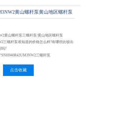
2UM3NW2黄山螺杆泵黄山地区螺杆泵
UM3NW2黄山螺杆泵三螺杆泵/黄山地区螺杆泵
M3NW2三螺杆泵谁知道的价格怎么样?有哪些比较出
吗?
NH940R42UM3NW2三螺杆泵
点击收藏