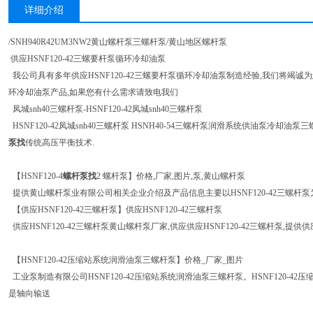
详细介绍
/SNH940R42UM3NW2黄山螺杆泵三螺杆泵/黄山地区螺杆泵
供应HSNF120-42三螺要杆泵循环冷却油泵
我公司具有多年供应HSNF120-42三螺要杆泵循环冷却油泵制造经验,我们将竭诚为您
环冷却油泵产品,如果您有什么需求请致电我们
凤城snh40三螺杆泵-HSNF120-42凤城snh40三螺杆泵
HSNF120-42凤城snh40三螺杆泵 HSNH40-54三螺杆泵润滑系统供油泵冷却油泵
泵找
传统高压平衡技术.
【HSNF120-4
螺杆泵找
2 螺杆泵】价格,厂家,图片,泵,黄山螺杆泵
提供黄山螺杆泵业有限公司相关企业介绍及产品信息主要以HSNF120-42三螺杆泵为主
【供应HSNF120-42三螺杆泵】供应HSNF120-42三螺杆泵
供应HSNF120-42三螺杆泵黄山螺杆泵厂家,供应供应HSNF120-42三螺杆泵,提供供应H
【HSNF120-42压缩站系统润滑油泵三螺杆泵】价格_厂家_图片
工业泵制造有限公司HSNF120-42压缩站系统润滑油泵三螺杆泵。HSNF120-4
是轴向输送